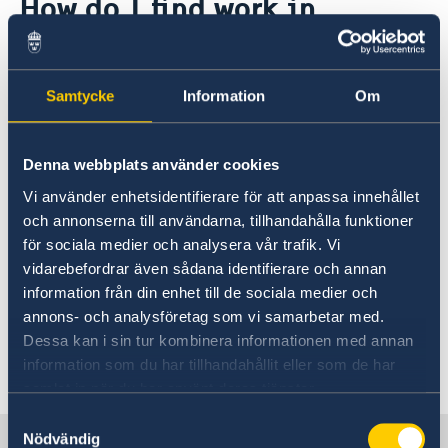
How do I find work in
About us
Sweden?
Data Protection Policy
Current
News
You may want to consult the following websites
Samtycke
Information
Om
in your quest for work and work permit in
Sweden;
Denna webbplats använder cookies
Vi använder enhetsidentifierare för att anpassa innehållet
Work in Sweden | sweden.se
och annonserna till användarna, tillhandahålla funktioner
för sociala medier och analysera vår trafik. Vi
europa.eu
vidarebefordrar även sådana identifierare och annan
information från din enhet till de sociala medier och
annons- och analysföretag som vi samarbetar med.
The Swedish Migration Agency
Dessa kan i sin tur kombinera informationen med annan
information som du har tillhandahållit eller som de har
Last updated 08 Feb 2019, 10.39 AM
samlat in när du har använt deras tjänster.
Samtyckesval
Nödvändig
Sweden in Holy See