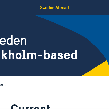
Sweden Abroad
weden
ockholm-based
ent
Current