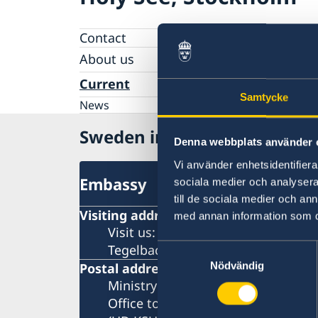
Contact
About us
Data Protection Policy
Current
Samtycke
News
Sweden in Holy See
Denna webbplats använder 
Vi använder enhetsidentifierar
Embassy
sociala medier och analysera 
till de sociala medier och a
Visiting address
med annan information som du 
Visit us:
Tegelbacken 2, Stockholm
Samtyckesval
Nödvändig
Postal address
Ministry for Foreign Affairs
Office to Support Small Missions 