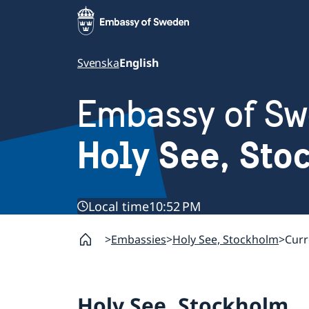
Svenska
English
Embassy of S
Holy See, St
Local time
10:52 PM
Embassies
Holy See, Stockholm
Curr
Holy See, Stockholm