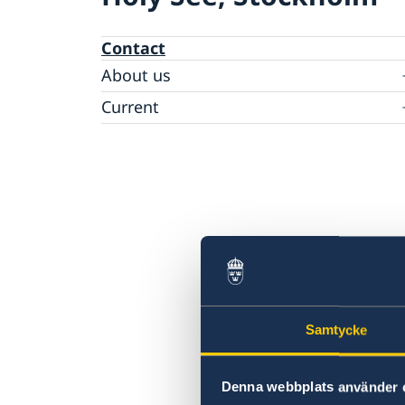
Contact
About us
Data Protection Policy
Current
News
Samtycke
Denna webbplats använder 