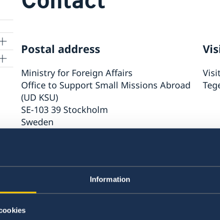
Postal address
Vis
Ministry for Foreign Affairs
Visi
Office to Support Small Missions Abroad
Teg
(UD KSU)
SE-103 39 Stockholm
Sweden
Phone
+46 8 405 10 00
Information
Fax
cookies