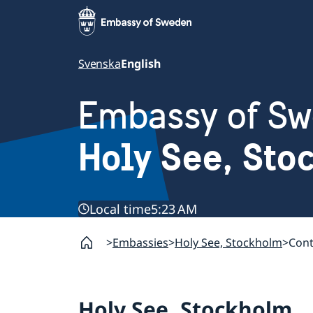
Svenska
English
Embassy of S
Holy See, St
Local time
5:23 AM
Embassies
Holy See, Stockholm
Cont
Holy See, Stockholm