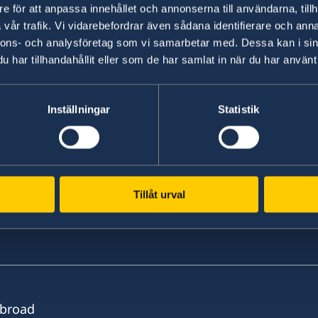
e för att anpassa innehållet och annonserna till användarna, tillh
+46 8 723 11 76
vår trafik. Vi vidarebefordrar även sådana identifierare och anna
nnons- och analysföretag som vi samarbetar med. Dessa kan i sin
E-mail
har tillhandahållit eller som de har samlat in när du har använt 
sbs.malta.heliga-stolen@gov.se
Inställningar
Statistik
Tillåt urval
Abroad