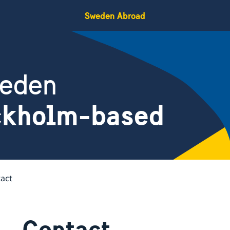
Sweden Abroad
weden
ockholm-based
act
Contact