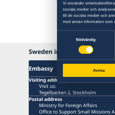
Vi använder enhetsidentifierar
sociala medier och analysera 
till de sociala medier och a
med annan information som du 
Samtyckesval
Nödvändig
Sweden in Holy See
Embassy
Avvisa
Visiting address
Visit us:
Tegelbacken 2, Stockholm
Postal address
Ministry for Foreign Affairs
Office to Support Small Missions 