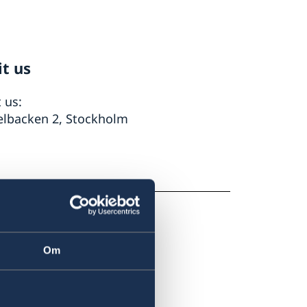
it us
t us:
elbacken 2, Stockholm
Om