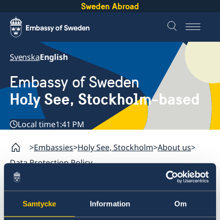
Sweden Abroad
Svenska
English
Embassy of Sweden
Holy See, Stockholm-based
Local time
1:41 PM
Embassies
Holy See, Stockholm
About us
Data Protection Policy
Holy See, Stockholm
Samtycke
Information
Om
Contact