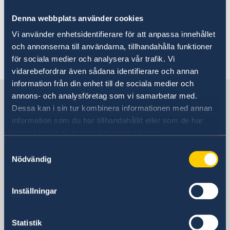
Data Protection Policy
About us
Denna webbplats använder cookies
Data Protection Policy
Data Protection Policy.
Current
Vi använder enhetsidentifierare för att anpassa innehållet
och annonserna till användarna, tillhandahålla funktioner
News
Last updated 02 Oct 2023, 10.45 AM
för sociala medier och analysera vår trafik. Vi
vidarebefordrar även sådana identifierare och annan
information från din enhet till de sociala medier och
Sweden in Holy See
annons- och analysföretag som vi samarbetar med.
Dessa kan i sin tur kombinera informationen med annan
information som du har tillhandahållit eller som de har
Embassy
samlat in när du har använt deras tjänster.
Samtyckesval
Visiting address
Nödvändig
Visit us:
Tegelbacken 2, Stockholm
Postal address
Inställningar
Ministry for Foreign Affairs
Office to Support Small Missions Abroad
Statistik
(UD KSU)