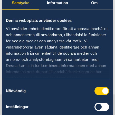
Where can i find service to
About us
Samtycke
Information
Om
Swedish citizens in
Belgium?
Denna webbplats använder cookies
Vi använder enhetsidentifierare för att anpassa innehållet
Contact the Consulate General in
och annonserna till användarna, tillhandahålla funktioner
för sociala medier och analysera vår trafik. Vi
Brussels for service to Swedish
vidarebefordrar även sådana identifierare och annan
citizens.
information från din enhet till de sociala medier och
annons- och analysföretag som vi samarbetar med.
Contact theSwedish Embassy in Brussels
for
Dessa kan i sin tur kombinera informationen med annan
service to Swedish citizens.
information som du har tillhandahållit eller som de har
samlat in när du har använt deras tjänster.
Last updated 05 Mar 2021, 12.46 PM
Samtyckesval
Nödvändig
Sweden in the European Union
Inställningar