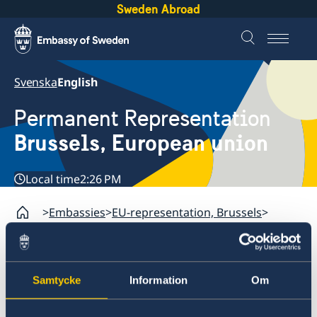
Sweden Abroad
Svenska
English
Permanent Representation
Brussels, European union
Local time
2:26 PM
Embassies
EU-representation, Brussels
Protection and asylum in Sweden
EU-representation, Brussels
Samtycke
Information
Om
Contact