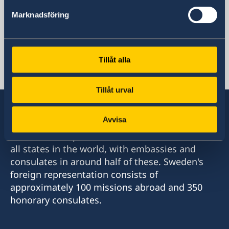
Square de Meeûs 30, 1000 Bryssel
Marknadsföring
Bryssel
Belgien
Phone
+32 2 289 56 11
Tillåt alla
Email
representationen.bryssel@gov.se
Tillåt urval
Avvisa
Sweden has diplomatic relations with almost
all states in the world, with embassies and
consulates in around half of these. Sweden's
foreign representation consists of
approximately 100 missions abroad and 350
honorary consulates.