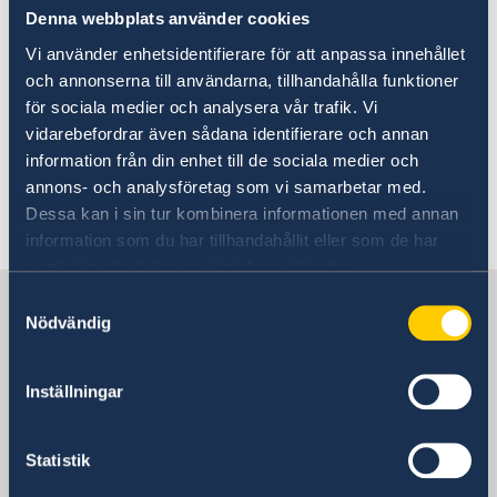
Protection and asylum in
About us
Denna webbplats använder cookies
Sweden?
Vi använder enhetsidentifierare för att anpassa innehållet
och annonserna till användarna, tillhandahålla funktioner
For information about protection and asylum in
för sociala medier och analysera vår trafik. Vi
vidarebefordrar även sådana identifierare och annan
Sweden, please visit Migrationsverkets
information från din enhet till de sociala medier och
webpage
annons- och analysföretag som vi samarbetar med.
Dessa kan i sin tur kombinera informationen med annan
Last updated 11 Dec 2017, 12.24 PM
information som du har tillhandahållit eller som de har
samlat in när du har använt deras tjänster.
Sweden in the European Union
Samtyckesval
Nödvändig
Representation
Inställningar
Postal address
Permanent Representation of Sweden to
Statistik
the EU