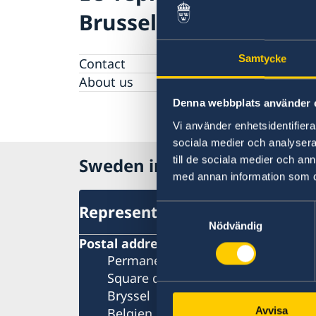
Brussels
Samtycke
Contact
About us
Denna webbplats använder 
Vi använder enhetsidentifierar
sociala medier och analysera 
till de sociala medier och a
Sweden in the European Un
med annan information som du 
Representation
Samtyckesval
Nödvändig
Postal address
Permanent Representation of Swed
Square de Meeûs 30, 1000 Bryssel
Bryssel
Avvisa
Belgien