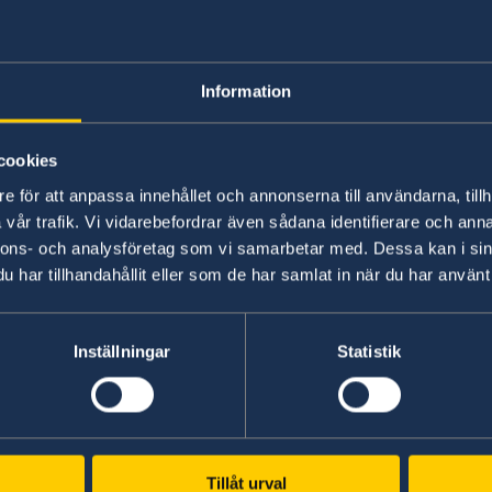
In order to join your family or relative in Swed
Information
Read more
here
about how to apply for yourse
cookies
Last updated 11 Dec 2017, 12.24 PM
e för att anpassa innehållet och annonserna till användarna, tillh
vår trafik. Vi vidarebefordrar även sådana identifierare och anna
nnons- och analysföretag som vi samarbetar med. Dessa kan i sin
ion
har tillhandahållit eller som de har samlat in när du har använt 
Inställningar
Statistik
en to the EU
Tillåt urval