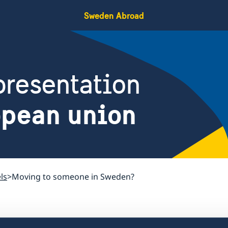
Sweden Abroad
resentation
opean union
ls
Moving to someone in Sweden?
Moving to someon