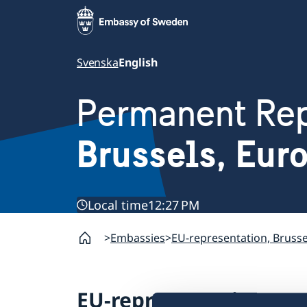
Svenska
English
Permanent Rep
Brussels, Eur
Local time
12:27 PM
Embassies
EU-representation, Brusse
EU-representation,