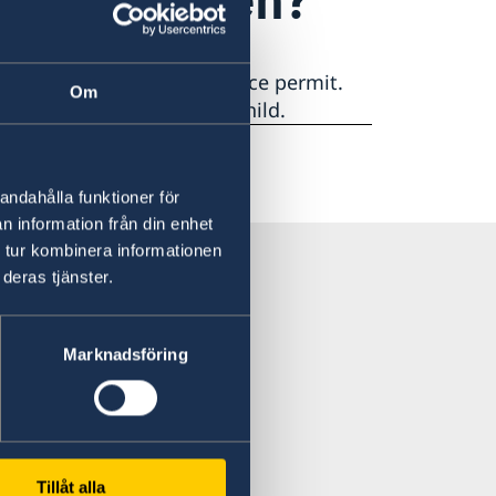
en, you must have a residence permit.
Om
lf and on behalf of your child.
andahålla funktioner för
n information från din enhet
 tur kombinera informationen
deras tjänster.
Marknadsföring
Tillåt alla