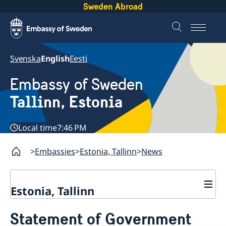
Sweden Abroad
Svenska
English
Eesti
Embassy of Sweden
Tallinn, Estonia
Local time
7:46 PM
Embassies
Estonia, Tallinn
News
Estonia, Tallinn
Contact
Statement of Government
Sweden in Estonia
About us