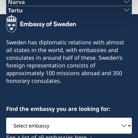
Narva
Phone:
Tartu
Phone:
+372 356 5670
+372 50 46570
E-mail:
Sweden has diplomatic relations with almost
E-mail:
all states in the world, with embassies and
info@narvagate.eu
consulates in around half of these. Sweden's
madis.kanarbik@norden.ee
Narva Gate OÜ
foreign representation consists of
Kose 12, 20103
Nordic Council of Ministers' office in Tartu
approximately 100 missions abroad and 350
Raekoja plats 8, Tartu
honorary consulates.
Visiting hours:
10-12 on Wednesdays and Thursdays
Visiting hours:
10–12 on Mondays and Wednesdays
Honorary Consul
Find the embassy you are looking for:
Closed for summer holidays 6–31 July
Mr. Jaanus Mikk
Select
embassy
Honorary Consul
See a list of all embassies here