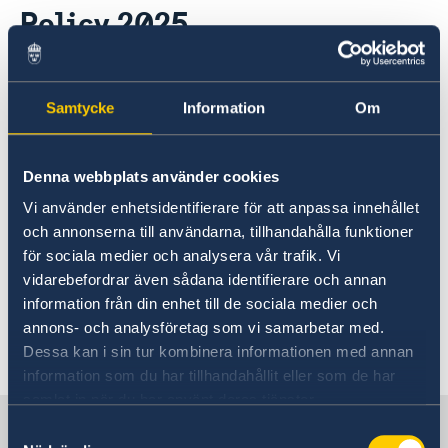
Policy 2025
Ambassador Charlotte Wrangberg
News
11 Sep 2025
Samtycke
Information
Om
Prime Minister Ulf Kristersson
presented the Statement of
Denna webbplats använder cookies
Government Policy, outlining the
Vi använder enhetsidentifierare för att anpassa innehållet
policies the Government intends to
och annonserna till användarna, tillhandahålla funktioner
pursue during the coming year.
för sociala medier och analysera vår trafik. Vi
vidarebefordrar även sådana identifierare och annan
Read the statement on Regeringen.se
information från din enhet till de sociala medier och
annons- och analysföretag som vi samarbetar med.
Last updated 11 Sep 2025, 4.10 PM
Dessa kan i sin tur kombinera informationen med annan
information som du har tillhandahållit eller som de har
samlat in när du har använt deras tjänster.
Sweden in Estonia
Samtyckesval