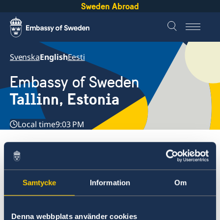
Sweden Abroad
Svenska
English
Eesti
Embassy of Sweden
Tallinn, Estonia
Local time
9:03 PM
Embassies
Estonia, Tallinn
Estonia, Tallinn
Samtycke
Information
Om
Contact
Current
Sweden in Estonia
Denna webbplats använder cookies
About us