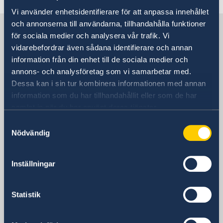
Vi använder enhetsidentifierare för att anpassa innehållet
Ambassador Charlotte Wrangberg
News
och annonserna till användarna, tillhandahålla funktioner
Sweden in Estonia
för sociala medier och analysera vår trafik. Vi
vidarebefordrar även sådana identifierare och annan
Embassy
information från din enhet till de sociala medier och
annons- och analysföretag som vi samarbetar med.
Visiting address
Dessa kan i sin tur kombinera informationen med annan
Pikk 28
information som du har tillhandahållit eller som de har
Tallinn
samlat in när du har använt deras tjänster.
Postal address
Samtyckesval
Embassy of Sweden
Nödvändig
15055 Tallinn
Pikk 28
Inställningar
Estonia
Phone
Statistik
+372 640 56 00
Email
ambassaden.tallinn@gov.se