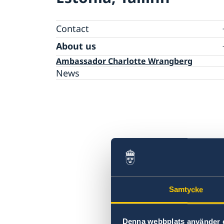
Contact
Sweden in Estonia
About us
Ambassador Charlotte Wrangberg
News
Samtycke
Denna webbplats använder 