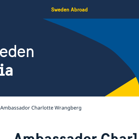
Sweden Abroad
weden
ia
Ambassador Charlotte Wrangberg
Ambassador Charl