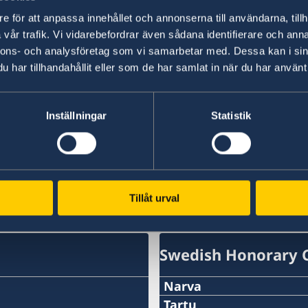
e för att anpassa innehållet och annonserna till användarna, tillh
vår trafik. Vi vidarebefordrar även sådana identifierare och anna
nnons- och analysföretag som vi samarbetar med. Dessa kan i sin
har tillhandahållit eller som de har samlat in när du har använt 
Inställningar
Statistik
Charlotte Wrangberg. Foto/Photo by: Andreas Ivanss
Tillåt urval
Swedish Honorary 
Narva
Phone:
Tartu