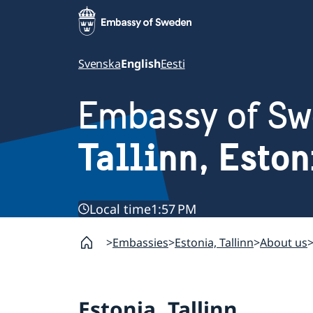
Svenska
English
Eesti
Embassy of S
Tallinn, Eston
Local time
1:57 PM
Embassies
Estonia, Tallinn
About us
Estonia, Tallinn