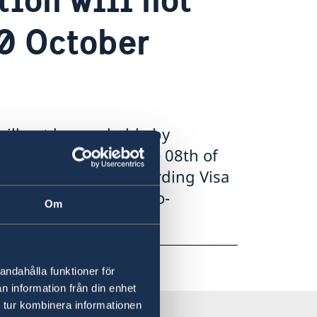
10 October
ill not be reachable by
ing the days from the 08th of
For any inquiries regarding Visa
us via ambassaden.kairo-
Om
andahålla funktioner för
n information från din enhet
 tur kombinera informationen