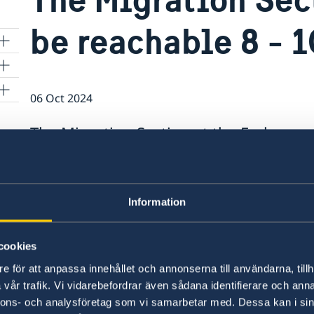
be reachable 8 - 
06 Oct 2024
The Migration Section at the Embassy w
a
telephone (between 13.00 & 14.00) dur
October till the 10th of October 2024. 
1
or Permit applications, kindly e-mail 
Information
visum@gov.se
re
cookies
 in
e för att anpassa innehållet och annonserna till användarna, tillh
vår trafik. Vi vidarebefordrar även sådana identifierare och anna
nnons- och analysföretag som vi samarbetar med. Dessa kan i sin
ter