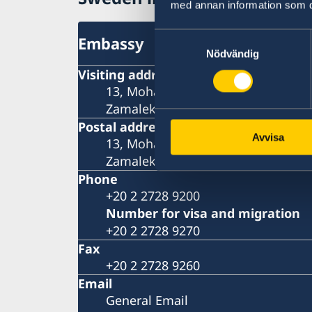
of Trade and Industry
med annan information som du 
Samtyckesval
Embassy
Nödvändig
Visiting address
13, Mohamed Mazhar St.
Zamalek, Cairo
Postal address
Avvisa
13, Mohamed Mazhar St.
Zamalek, Cairo
Phone
+20 2 2728 9200
Number for visa and migration
+20 2 2728 9270
Fax
+20 2 2728 9260
Email
General Email