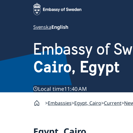
Svenska
English
Embassy of S
Cairo, Egypt
Local time
11:40 AM
Embassies
Egypt, Cairo
Current
Ne
Egypt, Cairo