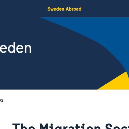
Sweden Abroad
weden
ws
The Migration Sec