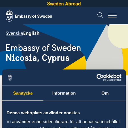
Sweden Abroad
Svenska
English
Embassy of Sweden
Nicosia, Cyprus
Local time
1:49 PM
Embassies
Cyprus, Nicosia
Current
Samtycke
Information
Om
Cyprus, Nicosia
Denna webbplats använder cookies
Contact
News
Vi använder enhetsidentifierare för att anpassa innehållet
About us