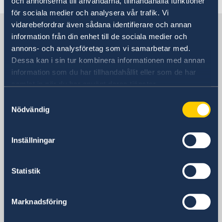
och annonserna till användarna, tillhandahålla funktioner
Data protection policy Sweden
Current
för sociala medier och analysera vår trafik. Vi
Vacancies
vidarebefordrar även sådana identifierare och annan
Sweden in Cyprus
Head of Mission
information från din enhet till de sociala medier och
annons- och analysföretag som vi samarbetar med.
Embassy
Dessa kan i sin tur kombinera informationen med annan
information som du har tillhandahållit eller som de har
Visiting address
samlat in när du har använt deras tjänster.
9, Arch. Makarios III Avenue
Samtyckesval
Severis Building, 2nd floor
Nödvändig
1065 Nicosia
Postal address
Inställningar
Embassy of Sweden
P.O. Box 21621
CY 1511 Nicosia
Statistik
Cyprus
Phone
Marknadsföring
+357 22 458 088
Email