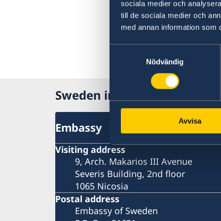
sociala medier och analysera 
till de sociala medier och a
med annan information som du 
Samtyckesval
Nödvändig
Sweden in Cyprus
Avvisa
Embassy
Visiting address
9, Arch. Makarios III Avenue
Severis Building, 2nd floor
1065 Nicosia
Postal address
Embassy of Sweden