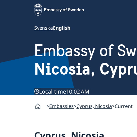
Svenska
English
Embassy of S
Nicosia, Cypr
Local time
10:02 AM
Embassies
Cyprus, Nicosia
Current
Cyprus, Nicosia