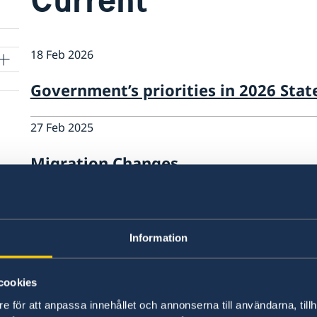
18 Feb 2026
Government’s priorities in 2026 Stat
27 Feb 2025
Migration Changes
06 Dec 2024
Sustainable Tourism for the Future
Information
20 Mar 2024
cookies
The Government’s foreign and securit
e för att anpassa innehållet och annonserna till användarna, tillh