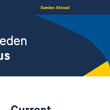
Sweden Abroad
weden
us
Current