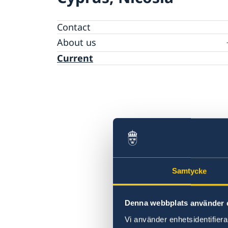
Contact
About us
Data protection policy Sweden
Current
Vacancies
Head of Mission
Samtycke
Denna webbplats använder 
Vi använder enhetsidentifierar