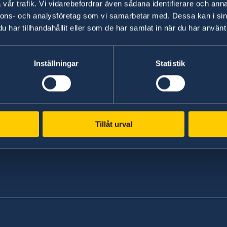
vår trafik. Vi vidarebefordrar även sådana identifierare och anna
Sweden’s accession to NATO(2)
nnons- och analysföretag som vi samarbetar med. Dessa kan i sin
har tillhandahållit eller som de har samlat in när du har använt 
20 Feb 2024
Digital application MIV
Inställningar
Statistik
Tillåt urval