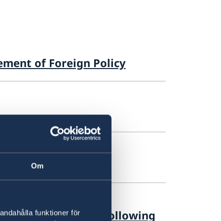
ement of Foreign Policy
Om
y policy priorities following
andahålla funktioner för