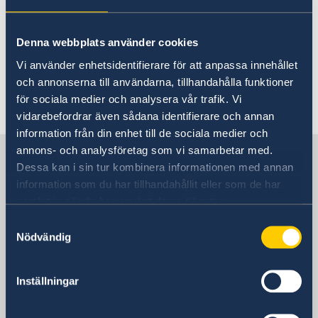
Contact
Data Protection Policy
About us
Denna webbplats använder cookies
Data Protection Policy
Vi använder enhetsidentifierare för att anpassa innehållet
Data Protection Policy.
News
och annonserna till användarna, tillhandahålla funktioner
för sociala medier och analysera vår trafik. Vi
Last updated 02 Oct 2023, 10.56 AM
vidarebefordrar även sådana identifierare och annan
information från din enhet till de sociala medier och
annons- och analysföretag som vi samarbetar med.
Sweden in Côte d'Ivoire
Dessa kan i sin tur kombinera informationen med annan
information som du har tillhandahållit eller som de har
Embassy
samlat in när du har använt deras tjänster.
Samtyckesval
Postal address
Nödvändig
Ministry for Foreign Affairs
Office to Support Small Missions Abroad
Inställningar
(UD KSU)
SE-103 39 Stockholm