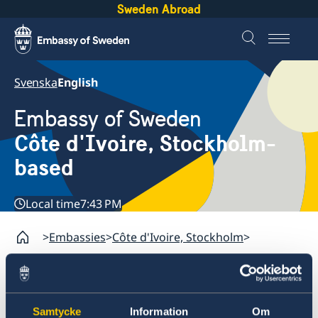
Sweden Abroad
Svenska
English
Embassy of Sweden
Côte d'Ivoire, Stockholm-
based
Local time
7:43 PM
Embassies
Côte d'Ivoire, Stockholm
About us
Data Protection Policy
Côte d'Ivoire, Stockholm
Samtycke
Information
Om