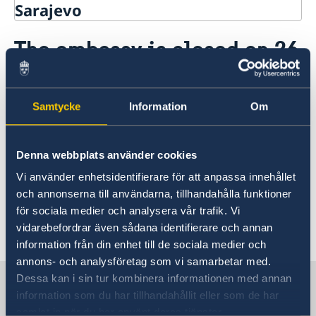
Sarajevo
Contact
The embassy is closed on 26
About us
December and 2 January
Data protection policy
Current
Samtycke
Information
Om
09 Dec 2022
The embassy is closed on 26
Denna webbplats använder cookies
December and 2 January due to public
Vi använder enhetsidentifierare för att anpassa innehållet
holidays.
och annonserna till användarna, tillhandahålla funktioner
för sociala medier och analysera vår trafik. Vi
vidarebefordrar även sådana identifierare och annan
information från din enhet till de sociala medier och
annons- och analysföretag som vi samarbetar med.
Dessa kan i sin tur kombinera informationen med annan
Sweden in Bosnia and
information som du har tillhandahållit eller som de har
Herzegovina
samlat in när du har använt deras tjänster.