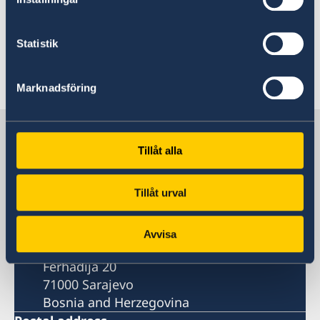
Read the full Statement on government.se.
Statistik
Last updated 18 Feb 2026, 10.47 AM
Marknadsföring
Sweden in Bosnia and
Herzegovina
Tillåt alla
Tillåt urval
Sveriges ambassad
Visiting address
Avvisa
Embassy of Sweden
Ferhadija 20
71000 Sarajevo
Bosnia and Herzegovina