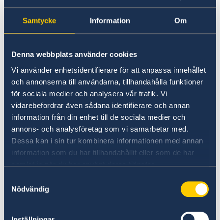
Government’s foreign policy priorities for 2026,
contains a number of focus areas:
Samtycke
Information
Om
Support to Ukraine and increased pressure
on Russia.
Denna webbplats använder cookies
Stronger cooperation in security and trade.
Vi använder enhetsidentifierare för att anpassa innehållet
Gender equality and women’s
och annonserna till användarna, tillhandahålla funktioner
empowerment.
för sociala medier och analysera vår trafik. Vi
vidarebefordrar även sådana identifierare och annan
“We have chosen to protect the security of
information från din enhet till de sociala medier och
Sweden and the Swedish people. Sweden’s
annons- och analysföretag som vi samarbetar med.
NATO membership makes our country more
Dessa kan i sin tur kombinera informationen med annan
secure. We do not stand alone in troubled
information som du har tillhandahållit eller som de har
times,” says Minister for Foreign Affairs Maria
samlat in när du har använt deras tjänster.
Malmer Stenergard.
Samtyckesval
Nödvändig
Read the press release on government.se.
Inställningar