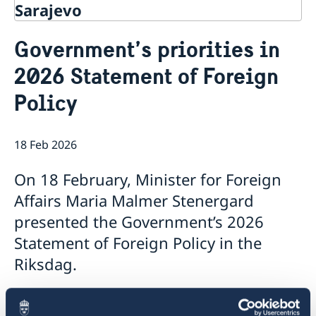
Sarajevo
Contact
Government’s priorities in
About us
2026 Statement of Foreign
Data protection policy
Current
Policy
18 Feb 2026
On 18 February, Minister for Foreign
Affairs Maria Malmer Stenergard
presented the Government’s 2026
Statement of Foreign Policy in the
Riksdag.
The Statement, which summarises the