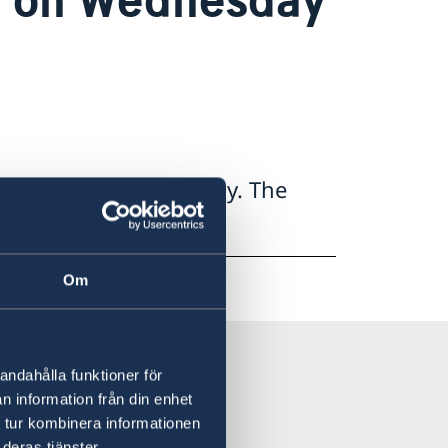
l due to local holiday. The
1 April.
Om
andahålla funktioner för
n information från din enhet
 tur kombinera informationen
deras tjänster.