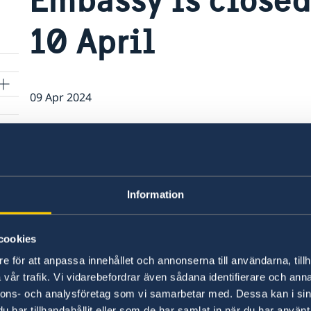
10 April
09 Apr 2024
Embassy is closed on Wednesday 10 Apri
Embassy will open again on Thursday 1
Information
cookies
egovina
e för att anpassa innehållet och annonserna till användarna, tillh
vår trafik. Vi vidarebefordrar även sådana identifierare och anna
nnons- och analysföretag som vi samarbetar med. Dessa kan i sin
har tillhandahållit eller som de har samlat in när du har använt 