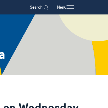
Search
Menu
a
d on Wednesday