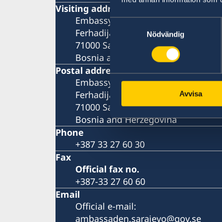
Visiting address
Embassy of Sweden
Samtyckesval
Ferhadija 20
Nödvändig
71000 Sarajevo
Bosnia and Herzegovina
Postal address
Embassy of Sweden
Ferhadija 20
Avvisa
71000 Sarajevo
Bosnia and Herzegovina
Phone
+387 33 27 60 30
Fax
Official fax no.
+387-33 27 60 60
Email
Official e-mail:
ambassaden.sarajevo@gov.se