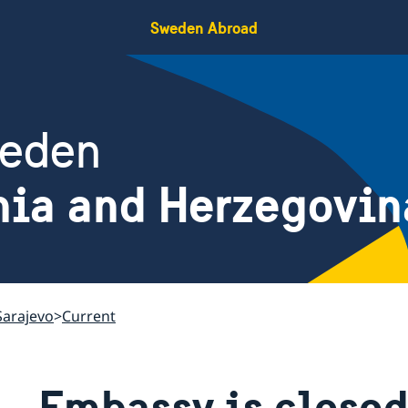
Sweden Abroad
weden
nia and Herzegovin
Sarajevo
Current
Embassy is close