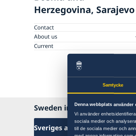
Herzegovina, Sarajevo
Contact
About us
Data protection policy
Current
Samtycke
Denna webbplats använder 
Sweden in Bosnia and Herz
Vi använder enhetsidentifierar
sociala medier och analysera 
Sveriges ambassad
till de sociala medier och a
med annan information som du 