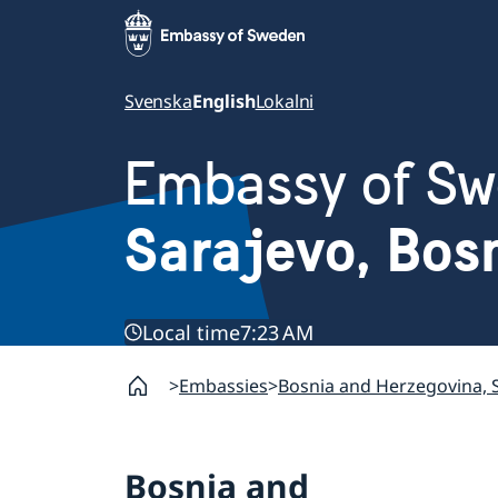
Svenska
English
Lokalni
Embassy of S
Sarajevo, Bos
Local time
7:23 AM
Embassies
Bosnia and Herzegovina, 
Bosnia and