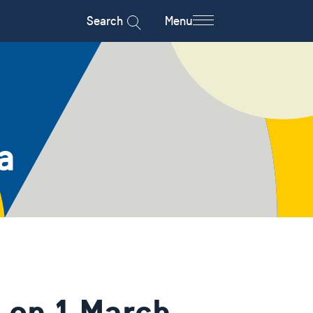
Search
Menu
a
 on 1 March