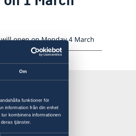
 will open on Monday 4 March
Om
andahålla funktioner för
n information från din enhet
 tur kombinera informationen
deras tjänster.