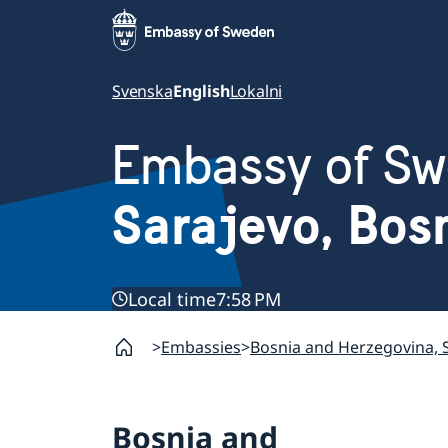
Svenska
English
Lokalni
Embassy of S
Sarajevo, Bos
Local time
7:58 PM
Embassies
Bosnia and Herzegovina, 
Bosnia and