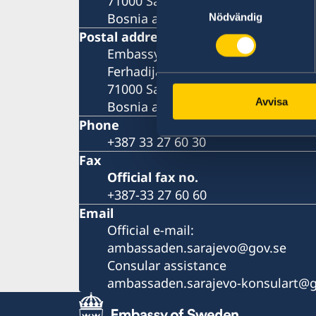
71000 Sarajevo
Samtyckesval
Bosnia and Herzegovina
Nödvändig
Postal address
Embassy of Sweden
Ferhadija 20
71000 Sarajevo
Avvisa
Bosnia and Herzegovina
Phone
+387 33 27 60 30
Fax
Official fax no.
+387-33 27 60 60
Email
Official e-mail:
ambassaden.sarajevo@gov.se
Consular assistance
ambassaden.sarajevo-konsulart@g