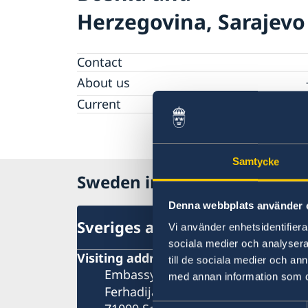
Herzegovina, Sarajevo
Contact
About us
Data protection policy
Current
Samtycke
Sweden in Bosnia and Herz
Denna webbplats använder 
Sveriges ambassad
Vi använder enhetsidentifierar
sociala medier och analysera 
Visiting address
till de sociala medier och a
Embassy of Sweden
med annan information som du 
Ferhadija 20