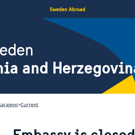
Sweden Abroad
weden
nia and Herzegovin
Sarajevo
Current
Embassy is closed