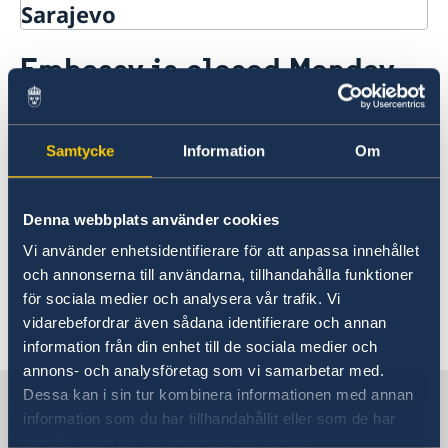
Sarajevo
Contact
Embassy is closed Monday
About us
17 June
Data protection policy
Current
Samtycke
Information
Om
14 Jun 2024
The embassy is closed on Monday 17
Denna webbplats använder cookies
June and opens again on Tuesday 18
Vi använder enhetsidentifierare för att anpassa innehållet
June.
och annonserna till användarna, tillhandahålla funktioner
för sociala medier och analysera vår trafik. Vi
vidarebefordrar även sådana identifierare och annan
information från din enhet till de sociala medier och
annons- och analysföretag som vi samarbetar med.
Dessa kan i sin tur kombinera informationen med annan
Sweden in Bosnia and
information som du har tillhandahållit eller som de har
Herzegovina
samlat in när du har använt deras tjänster.