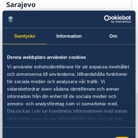
Sarajevo
Contact
Embassy is closed 1-3 May
About us
Data protection policy
Current
Samtycke
Information
Om
30 Apr 2024
Embassy is closed 1-3 May and opens
Denna webbplats använder cookies
again on Monday 6 May.
Vi använder enhetsidentifierare för att anpassa innehållet
och annonserna till användarna, tillhandahålla funktioner
för sociala medier och analysera vår trafik. Vi
vidarebefordrar även sådana identifierare och annan
information från din enhet till de sociala medier och
Sweden in Bosnia and
annons- och analysföretag som vi samarbetar med.
Herzegovina
Dessa kan i sin tur kombinera informationen med annan
information som du har tillhandahållit eller som de har
samlat in när du har använt deras tjänster.
Sveriges ambassad
Samtyckesval