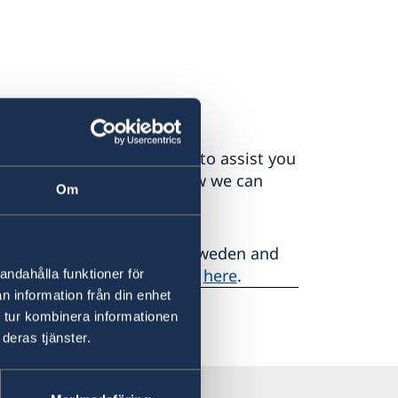
 relaxing summer.
 ready for the autumn and to assist you
 to find out more about how we can
Om
ring the summer break in Sweden and
 link to book an appointment
here
.
andahålla funktioner för
n information från din enhet
 tur kombinera informationen
deras tjänster.