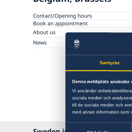
Contact/Opening hours
Book an appointment
About us
Data Protection Policy
News
Opening hours holidays 2025-2026
Samtycke
Denna webbplats använder 
Vi använder enhetsidentifierar
sociala medier och analysera 
till de sociala medier och a
med annan information som du 
Samtyckesval
Sweden in Belgium