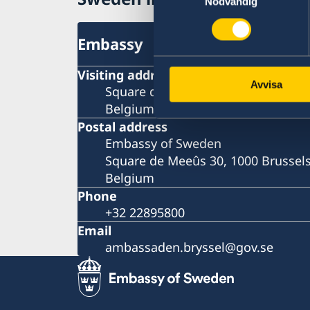
Nödvändig
Embassy
Visiting address
Avvisa
Square de Meeûs 30, 1000 Brussel
Belgium
Postal address
Embassy of Sweden
Square de Meeûs 30, 1000 Brussel
Belgium
Phone
+32 22895800
Email
ambassaden.bryssel@gov.se