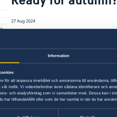
27 Aug 2024
We hope that you have had a calm and
The Consulate General of Sweden in Brussels is
with issues you may have. Explore our website
Information
assist you.
cookies
Maybe you decided to renew your passport du
need to collect it in Brussels? Please find the
e för att anpassa innehållet och annonserna till användarna, tillh
vår trafik. Vi vidarebefordrar även sådana identifierare och anna
nnons- och analysföretag som vi samarbetar med. Dessa kan i sin
Last updated 27 Aug 2024, 4.06 PM
har tillhandahållit eller som de har samlat in när du har använt 