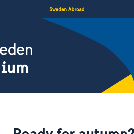
Sweden Abroad
weden
gium
Ready for autumn