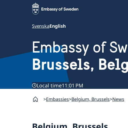
Svenska
English
Embassy of S
Brussels, Bel
Local time
11:01 PM
Embassies
Belgium, Brussels
News
Belgium, Brussels