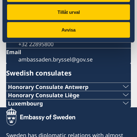
Postal address
Tillåt urval
Embassy of Sweden
Square de Meeûs 30, 1000 Brussels
Belgium
Avvisa
Phone
+32 22895800
Email
ambassaden.bryssel@gov.se
Swedish consulates
Honorary Consulate Antwerp
PHONE
Honorary Consulate Liège
PHONE
Luxembourg
+ 32 14 710741
PHONE
+32 19 32 92 11
E-MAIL
+352 26 6461
PHONE
Sweden has diplomatic relations with almost
swedish.consulate.flanders@gmail.com