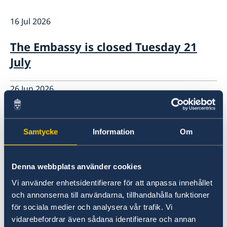
About us
16 Jul 2026
Data Protection Policy
News
Opening hours holidays 2025-2026
The Embassy is closed Tuesday 21
July
26 Jun 2026
The Embassy cannot issue
certificates of citizenship
Samtycke
Information
Om
27 Mar 2026
Denna webbplats använder cookies
Closed over the Easter weekend
Vi använder enhetsidentifierare för att anpassa innehållet
och annonserna till användarna, tillhandahålla funktioner
för sociala medier och analysera vår trafik. Vi
25 Feb 2026
vidarebefordrar även sådana identifierare och annan