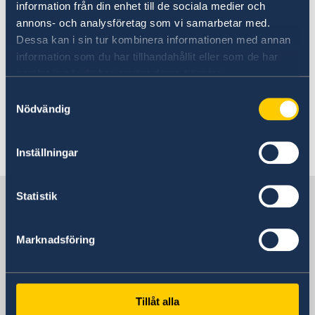
Sweden stands united in its support
information från din enhet till de sociala medier och
annons- och analysföretag som vi samarbetar med.
for Ukraine
Dessa kan i sin tur kombinera informationen med annan
information som du har tillhandahållit eller som de har
18 Feb 2026
samlat in när du har använt deras tjänster.
Samtyckesval
Government’s priorities in 2026
Nödvändig
Statement of Foreign Policy
Inställningar
1
2
3
4
5
...
9
10
»
Sweden in Belgium
Statistik
Marknadsföring
Embassy
Visiting address
Square de Meeûs 30, 1000 Brussels
Tillåt alla
Belgium