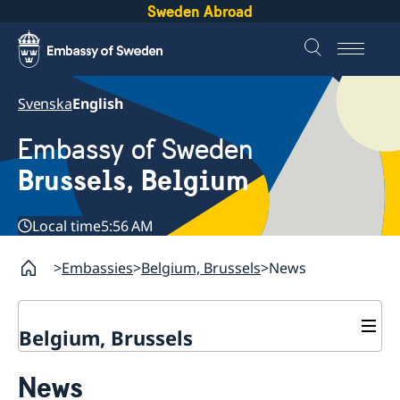
Sweden Abroad
Svenska
English
Embassy of Sweden
Brussels, Belgium
Local time
5:56 AM
Embassies
Belgium, Brussels
News
Belgium, Brussels
Contact/Opening hours
News
Book an appointment