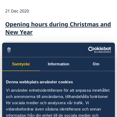
About us
21 Dec 2020
Data Protection Policy
News
Opening hours holidays 2025-2026
Opening hours during Christmas and
New Year
07 Dec 2020
Life certificate
Samtycke
Information
Om
03 Nov 2020
Denna webbplats använder cookies
Rules for visiting the consulate
Vi använder enhetsidentifierare för att anpassa innehållet
general
och annonserna till användarna, tillhandahålla funktioner
för sociala medier och analysera vår trafik. Vi
17 Sep 2020
vidarebefordrar även sådana identifierare och annan
information från din enhet till de sociala medier och