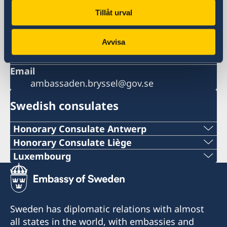
Embassy of Sweden
Tillåt urval
Square de Meeûs 30, 1000 Brussels
Belgium
Avvisa
Phone
+32 22895800
Email
ambassaden.bryssel@gov.se
Swedish consulates
Honorary Consulate Antwerp
PHONE
Honorary Consulate Liège
PHONE
Luxembourg
+ 32 14 710741
PHONE
+32 19 32 92 11
E-MAIL
+352 26 6461
PHONE
Sweden has diplomatic relations with almost
swedish.consulate.flanders@gmail.com
EMERGENCY PHONE
all states in the world, with embassies and
+32 19 32 92 55