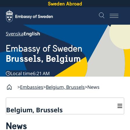
Sweden Abroad
Svenska
English
Embassy of Sweden
Brussels, Belgium
Local time
6:21 AM
Embassies
Belgium, Brussels
News
Belgium, Brussels
Contact/Opening hours
News
Book an appointment