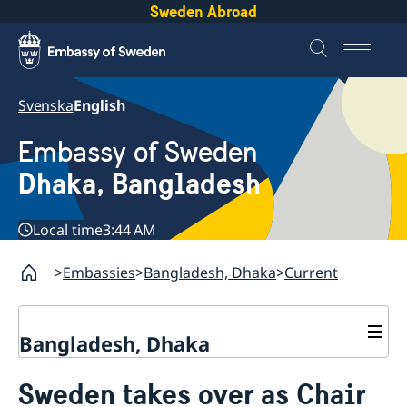
Sweden Abroad
Svenska
English
Embassy of Sweden
Dhaka, Bangladesh
Local time
3:44 AM
Embassies
Bangladesh, Dhaka
Current
Bangladesh, Dhaka
Contact
Sweden takes over as Chair
About us