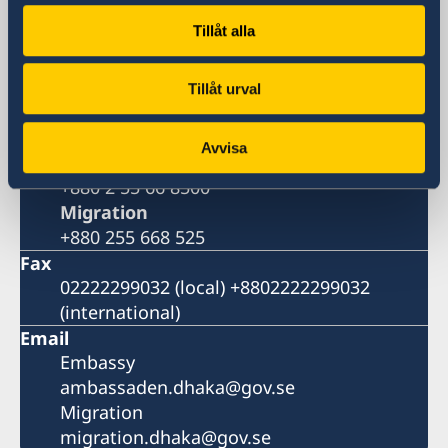
Embassy of Sweden
Tillåt alla
Bay's Edgewater, 6th Floor
Gulshan 2
Dhaka 1212
Tillåt urval
Bangladesh
Phone
Avvisa
Switchboard
+880 2 55 66 8500
Migration
+880 255 668 525
Fax
02222299032 (local) +8802222299032
(international)
Email
Embassy
ambassaden.dhaka@gov.se
Migration
migration.dhaka@gov.se