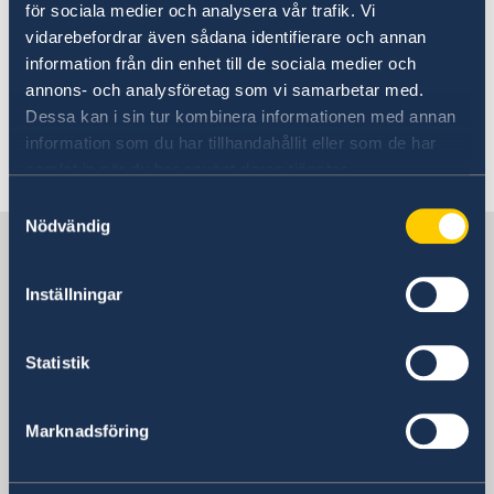
för sociala medier och analysera vår trafik. Vi
The assignment is a manifestation of Sweden
vidarebefordrar även sådana identifierare och annan
taking responsibility for the OSCE, and also of
information från din enhet till de sociala medier och
multilateralism, peace and the upholding of the
annons- och analysföretag som vi samarbetar med.
European security order.
Dessa kan i sin tur kombinera informationen med annan
information som du har tillhandahållit eller som de har
Last updated 19 Jul 2020, 9.48 AM
samlat in när du har använt deras tjänster.
Samtyckesval
Nödvändig
Sweden in Bangladesh, Dhaka
Inställningar
Embassy
Statistik
Visiting address
Bay's Edgewater, 6th Floor
Gulshan 2
Marknadsföring
Dhaka
Postal address