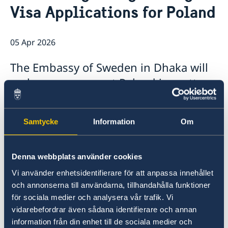
Visa Applications for Poland
Embassy staff
Current
05 Apr 2026
The Embassy of Sweden in Dhaka will
no longer represent Poland in matters
related to Schengen visa applications.
The last day to apply for a Schengen
Samtycke
Information
Om
visa through VFS Global Sweden will be
15 April 2026.
Denna webbplats använder cookies
If Poland is the main destination of the trip to
Vi använder enhetsidentifierare för att anpassa innehållet
the Schengen area, you will need to follow the
och annonserna till användarna, tillhandahålla funktioner
updated procedures for applying directly
för sociala medier och analysera vår trafik. Vi
through Polish authorities.
vidarebefordrar även sådana identifierare och annan
information från din enhet till de sociala medier och