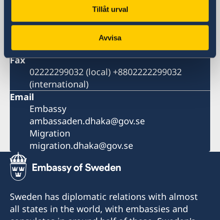
Switchboard
Tillåt urval
+880 2 55 66 8500
Migration
Avvisa
+880 255 668 525
Fax
02222299032 (local) +8802222299032
(international)
Email
Embassy
ambassaden.dhaka@gov.se
Migration
migration.dhaka@gov.se
Sweden has diplomatic relations with almost
all states in the world, with embassies and