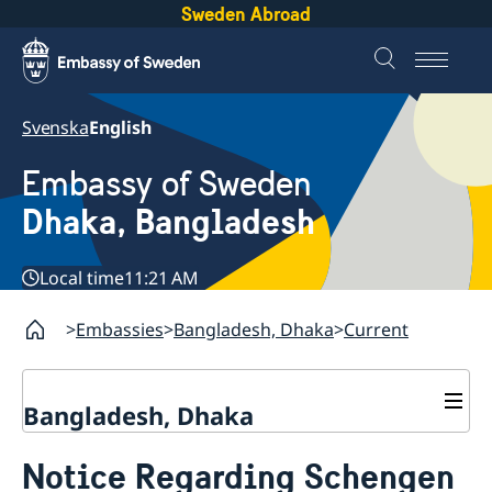
Sweden Abroad
Svenska
English
Embassy of Sweden
Dhaka, Bangladesh
Local time
11:21 AM
Embassies
Bangladesh, Dhaka
Current
Bangladesh, Dhaka
Contact
Notice Regarding Schengen
About us