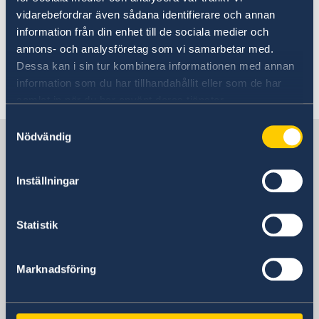
kindly requests applicants to contact the Dutch
vidarebefordrar även sådana identifierare och annan
authorities directly.
information från din enhet till de sociala medier och
annons- och analysföretag som vi samarbetar med.
Dessa kan i sin tur kombinera informationen med annan
information som du har tillhandahållit eller som de har
Last updated 06 Oct 2025, 11.45 AM
samlat in när du har använt deras tjänster.
Samtyckesval
Nödvändig
Sweden in Bangladesh, Dhaka
Inställningar
Embassy
Visiting address
Statistik
Bay's Edgewater, 6th Floor
Gulshan 2
Marknadsföring
Dhaka
Postal address
Embassy of Sweden