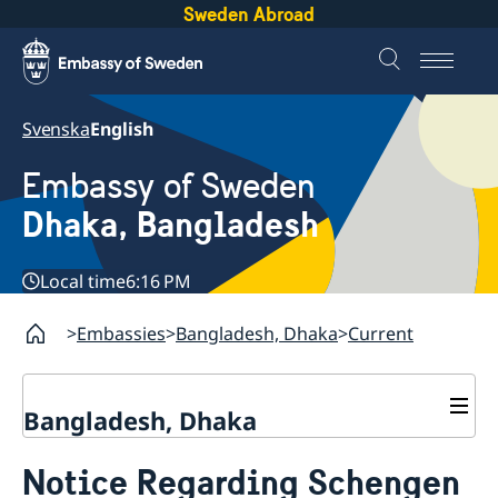
Sweden Abroad
Svenska
English
Embassy of Sweden
Dhaka, Bangladesh
Local time
6:16 PM
Embassies
Bangladesh, Dhaka
Current
Bangladesh, Dhaka
Contact
Notice Regarding Schengen
About us