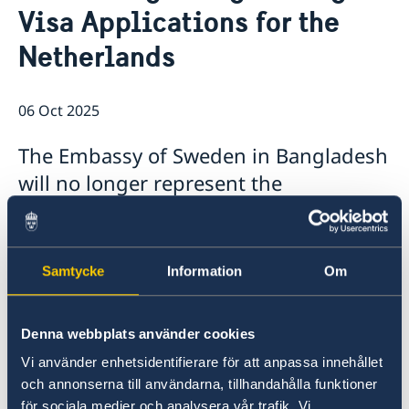
Visa Applications for the
Embassy staff
Current
Netherlands
06 Oct 2025
The Embassy of Sweden in Bangladesh
will no longer represent the
Netherlands in matters concerning
Schengen visa applications. The final
date to submit visa applications
Samtycke
Information
Om
through VFS Global Sweden under
Dutch representation will be 15
Denna webbplats använder cookies
October 2025.
Vi använder enhetsidentifierare för att anpassa innehållet
och annonserna till användarna, tillhandahålla funktioner
For any inquiries or guidance, the Embassy
för sociala medier och analysera vår trafik. Vi