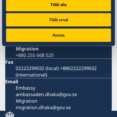
Bay's Edgewater, 6th Floor
Tillåt alla
Gulshan 2
Dhaka 1212
Tillåt urval
Bangladesh
Phone
Switchboard
Avvisa
+880 2 55 66 8500
Migration
+880 255 668 525
Fax
02222299032 (local) +8802222299032
(international)
Email
Embassy
ambassaden.dhaka@gov.se
Migration
migration.dhaka@gov.se