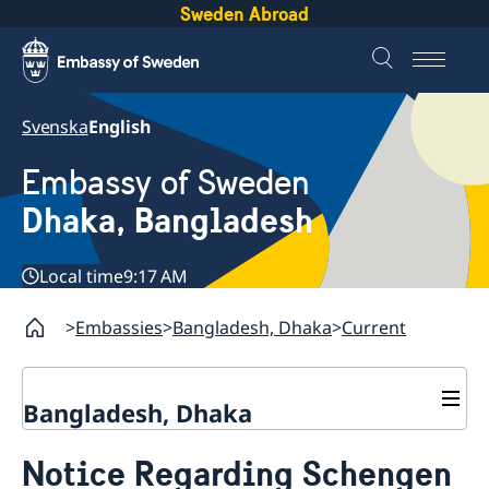
Sweden Abroad
Svenska
English
Embassy of Sweden
Dhaka, Bangladesh
Local time
9:17 AM
Embassies
Bangladesh, Dhaka
Current
Bangladesh, Dhaka
Contact
Notice Regarding Schengen
About us