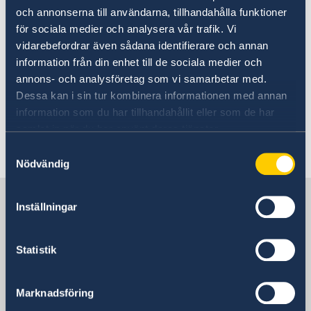
och annonserna till användarna, tillhandahålla funktioner
For any inquiries or guidance, the Embassy
för sociala medier och analysera vår trafik. Vi
kindly requests applicants to contact Belgian
vidarebefordrar även sådana identifierare och annan
authorities directly.
information från din enhet till de sociala medier och
annons- och analysföretag som vi samarbetar med.
Dessa kan i sin tur kombinera informationen med annan
information som du har tillhandahållit eller som de har
samlat in när du har använt deras tjänster.
Last updated 07 Sep 2025, 10.32 AM
Samtyckesval
Nödvändig
Sweden in Bangladesh, Dhaka
Inställningar
Embassy
Statistik
Visiting address
Bay's Edgewater, 6th Floor
Marknadsföring