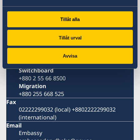
Gulshan 2
Dhaka
Postal address
Tillåt alla
Embassy of Sweden
Bay's Edgewater, 6th Floor
Tillåt urval
Gulshan 2
Dhaka 1212
Bangladesh
Avvisa
Phone
Switchboard
+880 2 55 66 8500
Migration
+880 255 668 525
Fax
02222299032 (local) +8802222299032
(international)
Email
Embassy