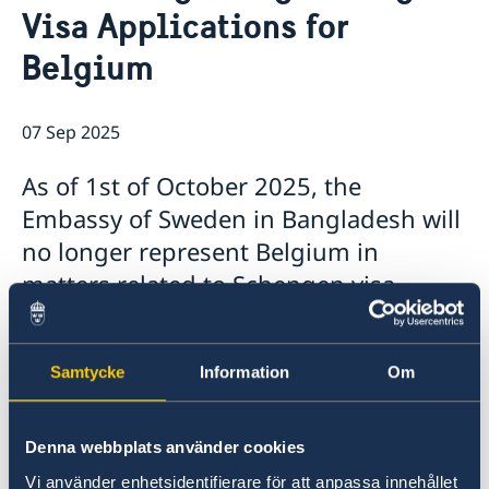
Visa Applications for
Embassy staff
Current
Belgium
07 Sep 2025
As of 1st of October 2025, the
Embassy of Sweden in Bangladesh will
no longer represent Belgium in
matters related to Schengen visa
applications.
The last date to submit a Schengen visa
Samtycke
Information
Om
application through VFS Global Sweden when
Belgium is the main Schengen destination is
Denna webbplats använder cookies
15th of September 2025.
Vi använder enhetsidentifierare för att anpassa innehållet