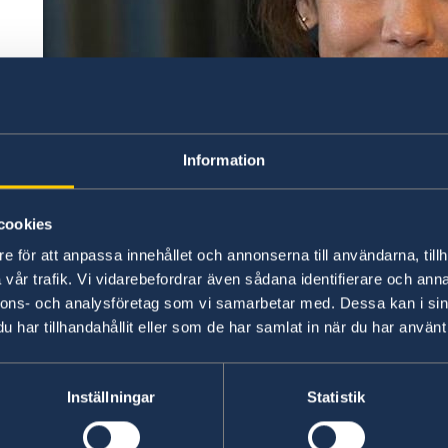
Information
cookies
e för att anpassa innehållet och annonserna till användarna, tillh
Alexandra Berg von Linde has been appointed 
vår trafik. Vi vidarebefordrar även sådana identifierare och anna
September. Alexandra has
previously held the p
nnons- och analysföretag som vi samarbetar med. Dessa kan i sin
Office and Chief of Staff to the Minister of In
har tillhandahållit eller som de har samlat in när du har använt 
the Ministry for Foreign Affairs in Stockholm.
Sh
Kabul and New Delhi.
Inställningar
Statistik
Last updated 27 Aug 2020, 11.38 AM