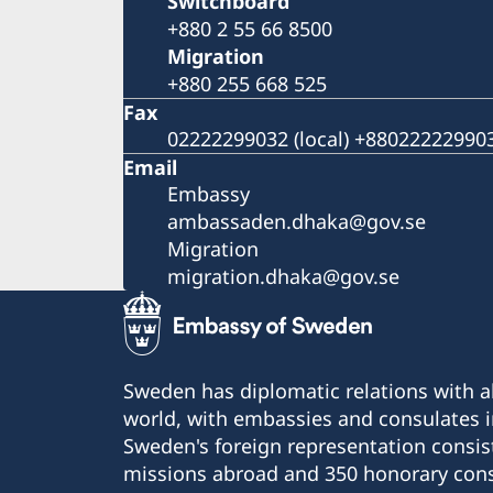
Switchboard
+880 2 55 66 8500
Migration
+880 255 668 525
Fax
02222299032 (local) +8802222299032
Email
Embassy
ambassaden.dhaka@gov.se
Migration
migration.dhaka@gov.se
Sweden has diplomatic relations with al
world, with embassies and consulates i
Sweden's foreign representation consis
missions abroad and 350 honorary cons