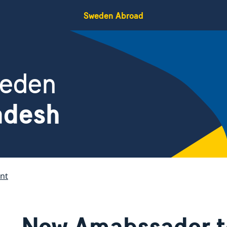
Sweden Abroad
weden
adesh
nt
New Amabssador t