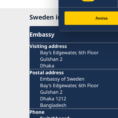
Sweden in Bangladesh, Dha
Avvisa
Embassy
Visiting address
Bay's Edgewater, 6th Floor
Gulshan 2
Dhaka
Postal address
Embassy of Sweden
Bay's Edgewater, 6th Floor
Gulshan 2
Dhaka 1212
Bangladesh
Phone