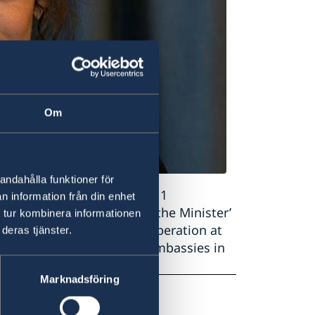
Om
andahålla funktioner för
ambassador in Dhaka from 1
n information från din enhet
osition of
Deputy Head of the Minister’
 tur kombinera informationen
ternational Development Cooperation
at
deras tjänster.
e has also served at the Embassies in
Marknadsföring