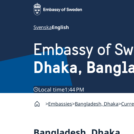
Svenska
English
Embassy of S
Dhaka, Bangl
Local time
1:44 PM
Embassies
Bangladesh, Dhaka
Curre
Bangladesh, Dhaka