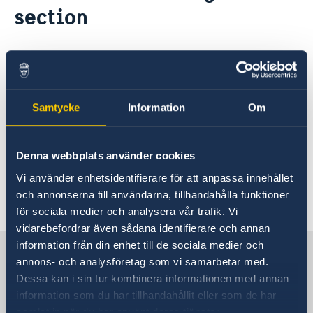
section
Embassy staff
Current
21 Dec 2020
Migration section could only be
Samtycke
Information
Om
contacted by e-mail
Until January 3 the Migration section could only
Denna webbplats använder cookies
be contacted by e-mail
Vi använder enhetsidentifierare för att anpassa innehållet
och annonserna till användarna, tillhandahålla funktioner
Last updated 21 Dec 2020, 10.41 AM
för sociala medier och analysera vår trafik. Vi
vidarebefordrar även sådana identifierare och annan
information från din enhet till de sociala medier och
Sweden in Bangladesh, Dhaka
annons- och analysföretag som vi samarbetar med.
Dessa kan i sin tur kombinera informationen med annan
information som du har tillhandahållit eller som de har
Embassy
samlat in när du har använt deras tjänster.