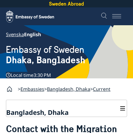
Sweden Abroad
Svenska
English
Embassy of Sweden
Dhaka, Bangladesh
Local time
3:30 PM
Embassies
Bangladesh, Dhaka
Current
Bangladesh, Dhaka
Contact
Contact with the Migration
About us