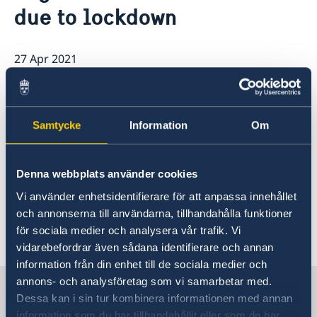
due to lockdown
Embassy staff
Current
27 Apr 2021
The migration section is closed until
further notice due to the current
Samtycke
Information
Om
corona situation in Bangladesh. If you
have an appointment the Embassy will
contact you to give you a new
Denna webbplats använder cookies
appointment when the crisis is over.
Vi använder enhetsidentifierare för att anpassa innehållet
och annonserna till användarna, tillhandahålla funktioner
för sociala medier och analysera vår trafik. Vi
vidarebefordrar även sådana identifierare och annan
information från din enhet till de sociala medier och
annons- och analysföretag som vi samarbetar med.
Sweden in Bangladesh, Dhaka
Dessa kan i sin tur kombinera informationen med annan
information som du har tillhandahållit eller som de har