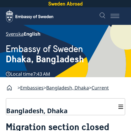
Sweden Abroad
Svenska
English
Embassy of Sweden
Dhaka, Bangladesh
Local time
7:43 AM
Embassies
Bangladesh, Dhaka
Current
Bangladesh, Dhaka
Contact
Migration section closed
About us