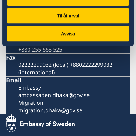
Dhaka 1212
Bangladesh
Tillåt urval
Phone
Switchboard
+880 2 55 66 8500
Avvisa
Migration
+880 255 668 525
Fax
02222299032 (local) +8802222299032
(international)
Email
Embassy
ambassaden.dhaka@gov.se
Migration
migration.dhaka@gov.se