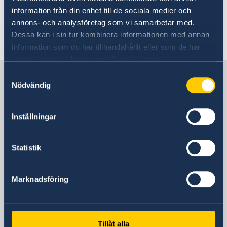
information från din enhet till de sociala medier och
Government
annons- och analysföretag som vi samarbetar med.
Dessa kan i sin tur kombinera informationen med annan
Last updated 31 Mar 2021, 3.00 PM
information som du har tillhandahållit eller som de har
samlat in när du har använt deras tjänster.
Sweden in Bangladesh, Dhaka
Samtyckesval
Nödvändig
Embassy
Inställningar
Visiting address
Bay's Edgewater, 6th Floor
Statistik
Gulshan 2
Dhaka
Marknadsföring
Postal address
Embassy of Sweden
Bay's Edgewater, 6th Floor
Gulshan 2
Tillåt alla