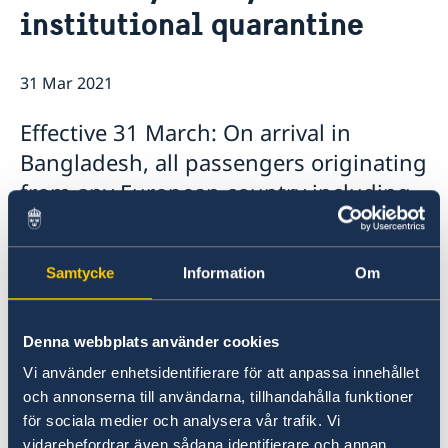
institutional quarantine
Embassy staff
Current
31 Mar 2021
Effective 31 March: On arrival in
Bangladesh, all passengers originating
from any European country including
UK, shall have to complete a
mandatory 14 (fourteen) days
Samtycke
Information
Om
institutional quarantine at government
facilities or government approved
hotel at passenger’s own expenses.
Denna webbplats använder cookies
Vi använder enhetsidentifierare för att anpassa innehållet
Circular Civil Aviation Authority of Bangladesh
och annonserna till användarna, tillhandahålla funktioner
för sociala medier och analysera vår trafik. Vi
List of hotels and facilities approved by the
vidarebefordrar även sådana identifierare och annan