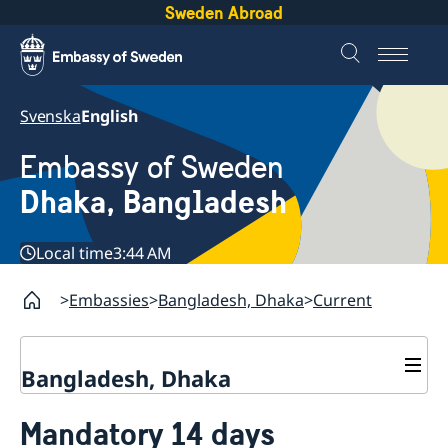
Sweden Abroad
Svenska
English
Embassy of Sweden
Dhaka, Bangladesh
Local time
3:44 AM
Embassies
Bangladesh, Dhaka
Current
Bangladesh, Dhaka
Contact
Mandatory 14 days
About us