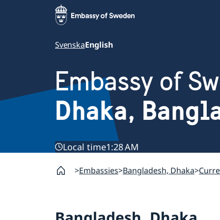
Svenska
English
Embassy of S
Dhaka, Bangl
Local time
1:28 AM
Embassies
Bangladesh, Dhaka
Curre
Bangladesh, Dhaka