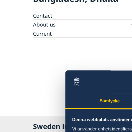
Contact
About us
Embassy staff
Current
Samtycke
Denna webbplats använder 
Sweden in Bangladesh, Dha
Vi använder enhetsidentifierar