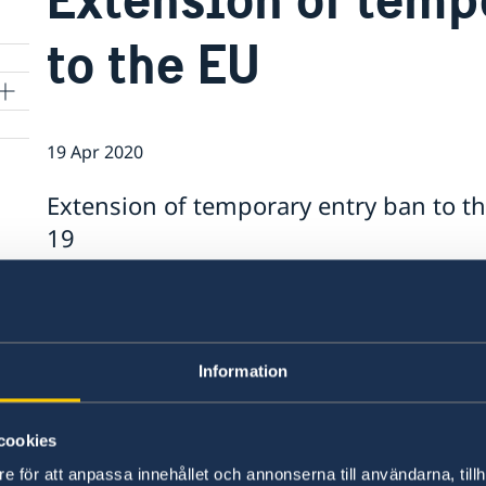
to the EU
19 Apr 2020
Extension of temporary entry ban to t
19
The Government has decided to extend the tem
until 15 May.
Information
Last updated 19 Apr 2020, 10.22 AM
cookies
ka
e för att anpassa innehållet och annonserna till användarna, tillh