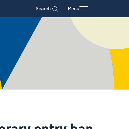
Search
Menu
orary entry ban