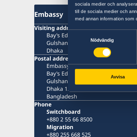
sociala medier och analysera 
till de sociala medier och a
Embassy
med annan information som du 
Visiting address
Samtyckesval
Bay's Edgewater, 6th Floor
Nödvändig
Gulshan 2
Dhaka
Postal address
Embassy of Sweden
Bay's Edgewater, 6th Floor
Avvisa
Gulshan 2
Dhaka 1212
Bangladesh
Phone
Switchboard
+880 2 55 66 8500
Migration
+880 255 668 525