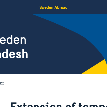
Sweden Abroad
weden
adesh
nt
Extension of temp