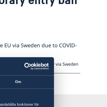
he EU via Sweden due to COVID-
porary entry ban to the EU via Sweden
Om
andahålla funktioner för