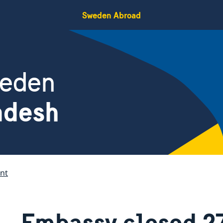
Sweden Abroad
weden
adesh
nt
Embassy closed 2