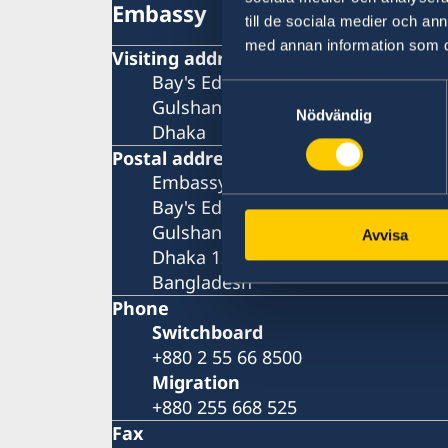
Embassy
till de sociala medier och a
med annan information som du 
Visiting address
Bay's Edgewater, 6th Floor
Samtyckesval
Gulshan 2
Nödvändig
Dhaka
Postal address
Embassy of Sweden
Bay's Edgewater, 6th Floor
Gulshan 2
Avvisa
Dhaka 1212
Bangladesh
Phone
Switchboard
+880 2 55 66 8500
Migration
+880 255 668 525
Fax