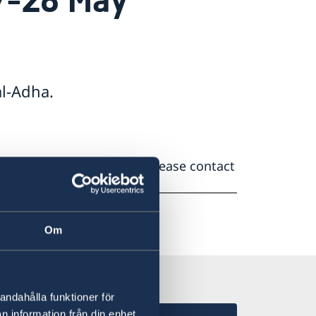
l-Adha.
ous illness or detention, please contact
ncy line: +46 8 405 50 05.
Om
andahålla funktioner för
n information från din enhet