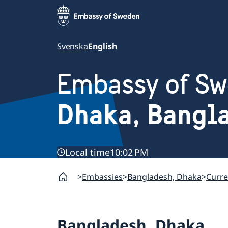
Svenska
English
Embassy of S
Dhaka, Bangl
Local time
10:02 PM
Embassies
Bangladesh, Dhaka
Curre
Bangladesh, Dhaka