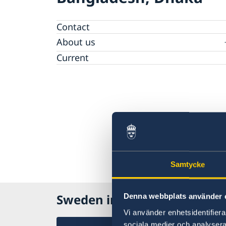
Contact
About us
Embassy staff
Current
Samtycke
Sweden in Bangladesh, Dha
Denna webbplats använder 
Vi använder enhetsidentifierar
sociala medier och analysera 