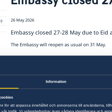
26 May 2026
Embassy closed 27-28 May due to Eid a
The Embassy will reopen as usual on 31 May.
For urgent consular matters such as death, seri
the Minstry for Foreign Affairs' consular emerge
Last updated 26 May 2026, 5.14 PM
Information
ka
cookies
e för att anpassa innehållet och annonserna till användarna, tillh
vår trafik. Vi vidarebefordrar även sådana identifierare och anna