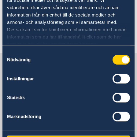
för sociala medier och analysera vår trafik. Vi
vidarebefordrar även sådana identifierare och annan
information från din enhet till de sociala medier och
annons- och analysföretag som vi samarbetar med.
Dessa kan i sin tur kombinera informationen med annan
information som du har tillhandahållit eller som de har
samlat in när du har använt deras tjänster.
Samtyckesval
Nödvändig
Sweden in Bangladesh, Dhaka
Inställningar
Embassy
Visiting address
Statistik
Bay's Edgewater, 6th Floor
Gulshan 2
Marknadsföring
Dhaka
Postal address
Embassy of Sweden