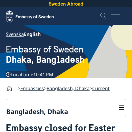
Sweden Abroad
Svenska
English
Embassy of Sweden
Dhaka, Bangladesh
Local time
10:41 PM
Embassies
Bangladesh, Dhaka
Current
Bangladesh, Dhaka
Contact
Embassy closed for Easter
About us