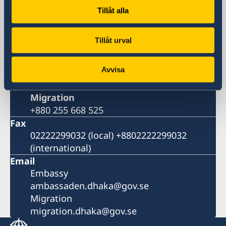
Bay's Edgewater, 6th Floor
Tillåt alla
Gulshan 2
Dhaka 1212
Tillåt urval
Bangladesh
Phone
Avvisa
Switchboard
+880 2 55 66 8500
Migration
+880 255 668 525
Fax
02222299032 (local) +8802222299032
(international)
Email
Embassy
ambassaden.dhaka@gov.se
Migration
migration.dhaka@gov.se