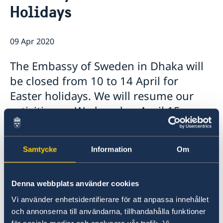
Holidays
Embassy staff
Current
09 Apr 2020
The Embassy of Sweden in Dhaka will
be closed from 10 to 14 April for
Easter holidays. We will resume our
activities on Wednesday, April 15.
Samtycke
Information
Om
Denna webbplats använder cookies
Vi använder enhetsidentifierare för att anpassa innehållet
och annonserna till användarna, tillhandahålla funktioner