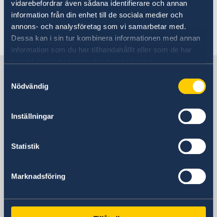
Austrian national ID-card
vidarebefordrar även sådana identifierare och annan
information från din enhet till de sociala medier och
annons- och analysföretag som vi samarbetar med.
Last updated 18 Mar 2020, 2.13 PM
Dessa kan i sin tur kombinera informationen med annan
information som du har tillhandahållit eller som de har
samlat in när du har använt deras tjänster.
Sweden in Austria
Samtyckesval
Nödvändig
Swedish Embassy
Inställningar
Visiting address
Liechtensteinstrasse 51
Statistik
1090 Vienna
Austria
Postal address
Marknadsföring
Embassy of Sweden
Liechtensteinstrasse 51
1090 Vienna