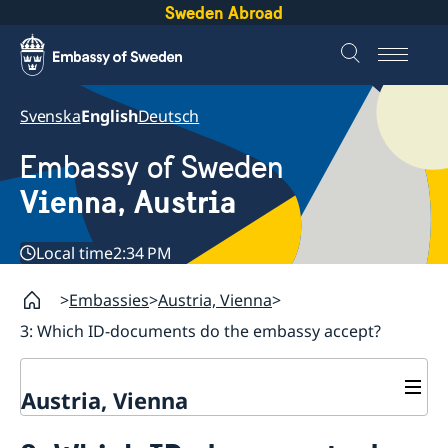
Sweden Abroad
Svenska
English
Deutsch
Embassy of Sweden
Vienna, Austria
Local time
2:34 PM
Embassies
Austria, Vienna
3: Which ID-documents do the embassy accept?
Austria, Vienna
Contact / opening hours