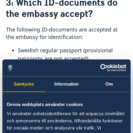
3: Which ID-documents do
Application for passport and national-ID-card
About us
the embassy accept?
The Ambassador
News & Statements
About the Embassy building "Schwedenhaus"
The following ID-documents are accepted at
News
Vacancies
the embassy for identification:
Data Protection Policy (GDPR)
Swedish regular passport (provisional
passports are not accepted)
Swedish national ID-card
Swedish driving license
Swedish SIS-labeled ID-card
Samtycke
Information
Om
The Swedish Tax Agency's ID-card for
registered people in Sweden
Denna webbplats använder cookies
ID-card issued by a Swedish state
Vi använder enhetsidentifierare för att anpassa innehållet
authority
och annonserna till användarna, tillhandahålla funktioner
Austrian regular passport
för sociala medier och analysera vår trafik. Vi