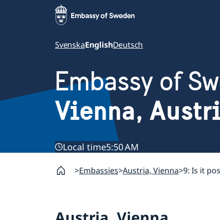
Svenska
English
Deutsch
Embassy of S
Vienna, Austr
Local time
5:50 AM
Embassies
Austria, Vienna
9: Is it p
Austria, Vienna