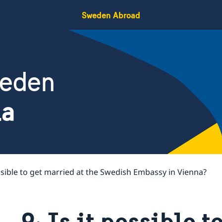
Sweden Abroad
weden
ia
ossible to get married at the Swedish Embassy in Vienna?
9: Is it possible t