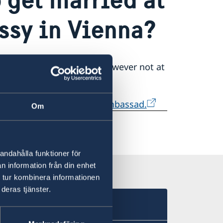
ssy in Vienna?
 of Swedish embassies, however not at
le, please see
vigsel-pa-ambassad.
Om
andahålla funktioner för
n information från din enhet
 tur kombinera informationen
deras tjänster.