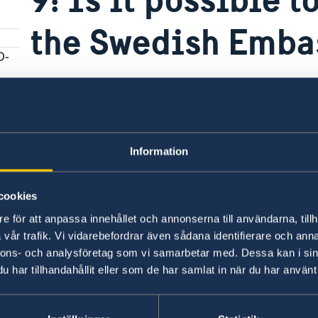
the Swedish Emba
D-
Marriage can be performed at a limited number
the Swedish Embassy in Vienna.
s"
For information about where marriage is possib
Information
Last updated 28 Nov 2025, 9.11 AM
cookies
e för att anpassa innehållet och annonserna till användarna, tillh
vår trafik. Vi vidarebefordrar även sådana identifierare och anna
nnons- och analysföretag som vi samarbetar med. Dessa kan i sin
har tillhandahållit eller som de har samlat in när du har använt 
Swedish consulates