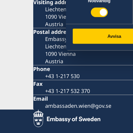
Nödvändig
Visiting address
Liechtensteinstrasse 51
1090 Vienna
Austria
Postal address
Avvisa
Embassy of Sweden
Liechtensteinstrasse 51
1090 Vienna
Austria
Phone
+43 1-217 530
Fax
+43 1-217 532 370
Email
ambassaden.wien@gov.se