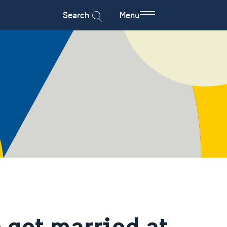
Search
Menu
o get married at