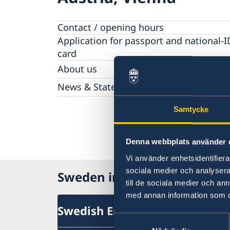
Contact / opening hours
Application for passport and national-I
card
About us
The Ambassador
News & Statements
About the Embassy building "Schwedenhau
News
Vacancies
Samtycke
Data Protection Policy (GDPR)
Denna webbplats använder 
Vi använder enhetsidentifierar
sociala medier och analysera 
Sweden in Austria
till de sociala medier och a
med annan information som du 
Swedish Embassy
Samtyckesval