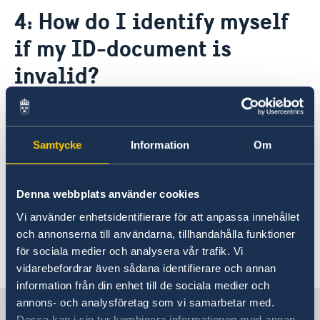
Contact / opening hours
4: How do I identify myself
Application for passport and national-ID-card
About us
if my ID-document is
The Ambassador
News & Statements
invalid?
About the Embassy building "Schwedenhaus"
News
Vacancies
Data Protection Policy (GDPR)
If you do not have valid photo ID, you can fill
out a declaration of identity at the embassy
Samtycke
Information
Om
and bring a person who can verify who you are.
Approved certifiers must be able to present an
accepted ID-document (see question 3).
Denna webbplats använder cookies
Approved certifiers at The Police Agency
Vi använder enhetsidentifierare för att anpassa innehållet
(polisen.se)
och annonserna till användarna, tillhandahålla funktioner
för sociala medier och analysera vår trafik. Vi
Last updated 18 Mar 2020, 2.13 PM
vidarebefordrar även sådana identifierare och annan
information från din enhet till de sociala medier och
annons- och analysföretag som vi samarbetar med.
Sweden in Austria
Dessa kan i sin tur kombinera informationen med annan