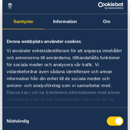
Government’s priorities in
Current
2023 Statement of Foreign
News
Policy
Samtycke
Information
Om
15 Feb 2023
Denna webbplats använder cookies
Vi använder enhetsidentifierare för att anpassa innehållet
Minister for Foreign Affairs Tobias
och annonserna till användarna, tillhandahålla funktioner
Billström presented the Government’s
för sociala medier och analysera vår trafik. Vi
2023 Statement of Foreign Policy at
vidarebefordrar även sådana identifierare och annan
information från din enhet till de sociala medier och
the parliamentary debate on foreign
annons- och analysföretag som vi samarbetar med.
affairs in the Riksdag today.
Dessa kan i sin tur kombinera informationen med annan
information som du har tillhandahållit eller som de har
samlat in när du har använt deras tjänster.
Samtyckesval
Nödvändig