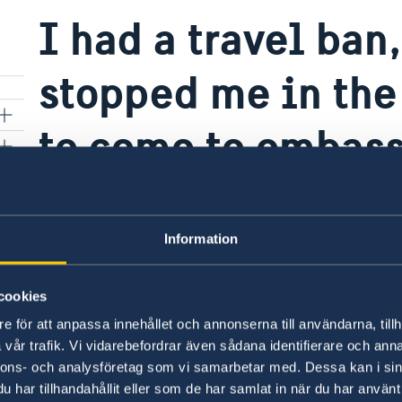
I had a travel ban
stopped me in the
to come to embass
document proofing
e
ban is over. Can I
Information
document at your
cookies
e för att anpassa innehållet och annonserna till användarna, tillh
vår trafik. Vi vidarebefordrar även sådana identifierare och anna
nnons- och analysföretag som vi samarbetar med. Dessa kan i sin
The embassy does not have the possibili
har tillhandahållit eller som de har samlat in när du har använt 