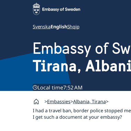
Svenska
English
Shqip
Embassy of S
Tirana, Alban
Local time
7:52 AM
Embassies
Albania, Tirana
I had a travel ban, border police stopped m
I get such a document at your embassy?