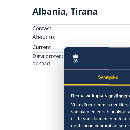
Albania, Tirana
Contact
About us
Ambassador
Current
Data protection policy for missions
News
abroad
Notice of contracts procured from Challeng
Calendar
Fund under EU4Innovation project
Samtycke
Denna webbplats använder 
Vi använder enhetsidentifierar
sociala medier och analysera 
till de sociala medier och a
med annan information som du 