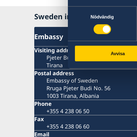
Samtyckesval
Sweden in Albania
Nödvändig
Embassy
Visiting address
Avvisa
Pjeter Budi No. 56
Tirana
Postal address
Embassy of Sweden
Rruga Pjeter Budi No. 56
1003 Tirana, Albania
Phone
+355 4 238 06 50
Fax
+355 4 238 06 60
Email