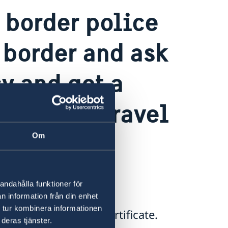
, border police
 border and ask
y and get a
 that my travel
 get such a
Om
 embassy?
andahålla funktioner för
n information från din enhet
 tur kombinera informationen
ty to issue such a certificate.
deras tjänster.