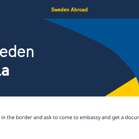
Sweden Abroad
weden
ia
e in the border and ask to come to embassy and get a docum