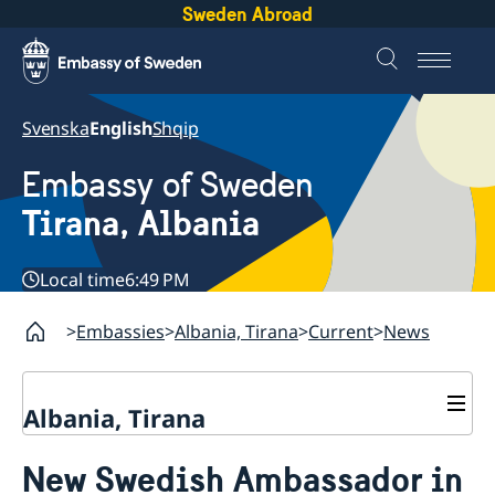
Sweden Abroad
Svenska
English
Shqip
Embassy of Sweden
Tirana, Albania
Local time
6:49 PM
Embassies
Albania, Tirana
Current
News
Albania, Tirana
Contact
New Swedish Ambassador in
About us