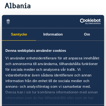
Albania
Ambassador
Current
Data protection policy for missions abroad
News
24 Oct 2019
Notice of contracts procured from Challenge Fund
Calendar
under EU4Innovation project
Get to know Elsa Håstad, the new
Samtycke
Information
Om
Swedish Ambassador in Albania!
Watch the video and share it!
Denna webbplats använder cookies
Vi använder enhetsidentifierare för att anpassa innehållet
och annonserna till användarna, tillhandahålla funktioner
för sociala medier och analysera vår trafik. Vi
vidarebefordrar även sådana identifierare och annan
information från din enhet till de sociala medier och
annons- och analysföretag som vi samarbetar med.
Dessa kan i sin tur kombinera informationen med annan
information som du har tillhandahållit eller som de har
samlat in när du har använt deras tjänster.