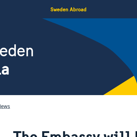
Sweden Abroad
weden
ia
News
The Embassy will 