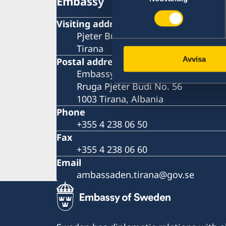
Embassy
Visiting address
Pjeter Budi No. 56
Tirana
Avvisa
Postal address
Embassy of Sweden
Rruga Pjeter Budi No. 56
1003 Tirana, Albania
Phone
+355 4 238 06 50
Fax
+355 4 238 06 60
Email
ambassaden.tirana@gov.se