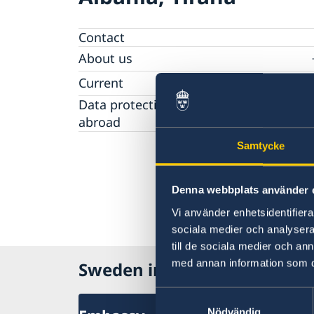
Contact
About us
Ambassador
Current
Data protection policy for missions
News
abroad
Notice of contracts procured from Challeng
Calendar
Fund under EU4Innovation project
Samtycke
Denna webbplats använder 
Vi använder enhetsidentifierar
sociala medier och analysera 
till de sociala medier och a
med annan information som du 
Sweden in Albania
Samtyckesval
Nödvändig