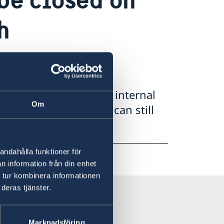
h
th and 28th due to an internal
Om
April 29th, 2026. You can still
0.
andahålla funktioner för
n information från din enhet
 tur kombinera informationen
deras tjänster.
Marknadsföring