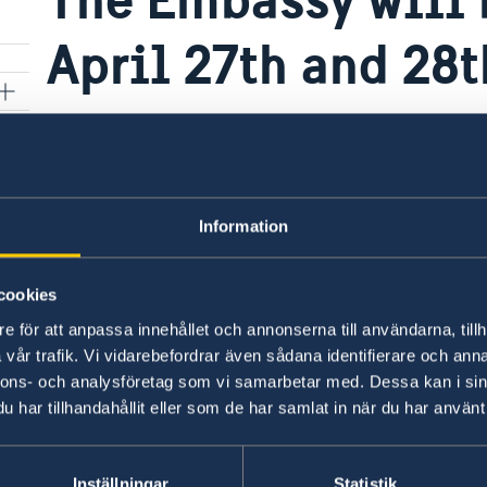
April 27th and 28t
22 Apr 2026
e
The Embassy will be closed on April 27
Information
activity and will reopen on Wednesday, 
reach us via email between 09:00-11:0
cookies
e för att anpassa innehållet och annonserna till användarna, tillh
vår trafik. Vi vidarebefordrar även sådana identifierare och anna
nnons- och analysföretag som vi samarbetar med. Dessa kan i sin
har tillhandahållit eller som de har samlat in när du har använt 
Inställningar
Statistik