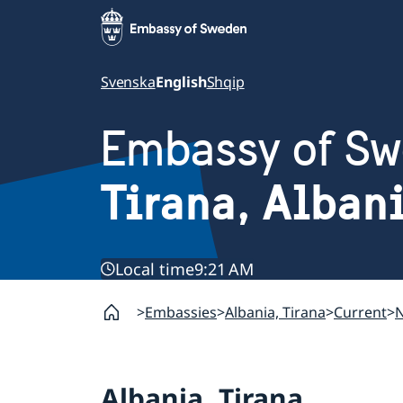
Svenska
English
Shqip
Embassy of S
Tirana, Alban
Local time
9:21 AM
Embassies
Albania, Tirana
Current
Albania, Tirana