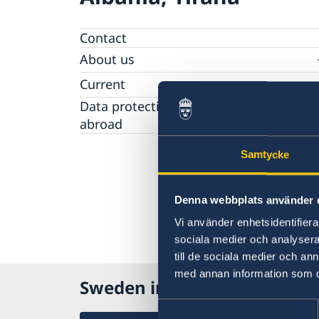
Contact
About us
Ambassador
Current
Data protection policy for missions
News
abroad
Notice of contracts procured from Challeng
Calendar
Fund under EU4Innovation project
Samtycke
Denna webbplats använder 
Vi använder enhetsidentifierar
sociala medier och analysera 
till de sociala medier och a
med annan information som du 
Sweden in Albania
Samtyckesval