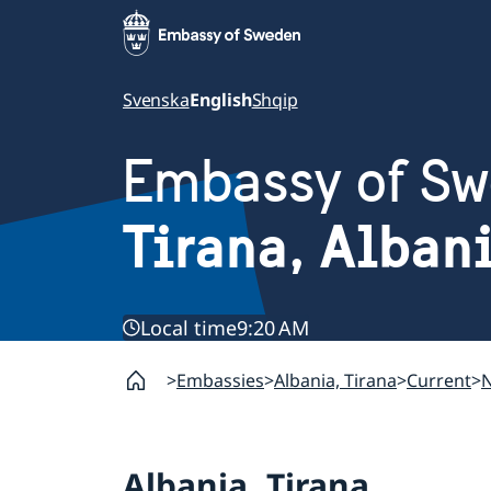
Svenska
English
Shqip
Embassy of S
Tirana, Alban
Local time
9:20 AM
Embassies
Albania, Tirana
Current
Albania, Tirana