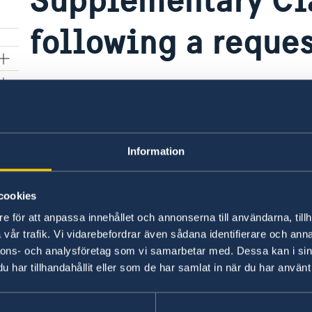
following a reques
16 Jan 2024
e
STRENGTHENING COMMUNITY POLICING
PROGRAM IMPLEMENTATION, 2024-203
Information
Supplementary Clarification 15-01-2024.docx
cookies
e för att anpassa innehållet och annonserna till användarna, tillh
Last updated 16 Jan 2024, 3.21 PM
vår trafik. Vi vidarebefordrar även sådana identifierare och anna
nnons- och analysföretag som vi samarbetar med. Dessa kan i sin
har tillhandahållit eller som de har samlat in när du har använt 