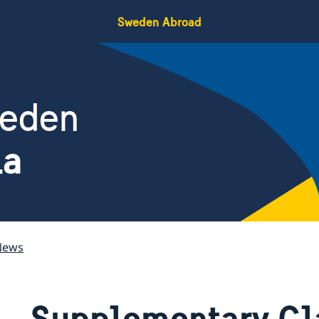
Sweden Abroad
weden
ia
News
Supplementary Cla