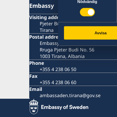
Nödvändig
Embassy
Visiting address
Pjeter Budi No. 56
Tirana
Avvisa
Postal address
Embassy of Sweden
Rruga Pjeter Budi No. 56
1003 Tirana, Albania
Phone
+355 4 238 06 50
Fax
+355 4 238 06 60
Email
ambassaden.tirana@gov.se