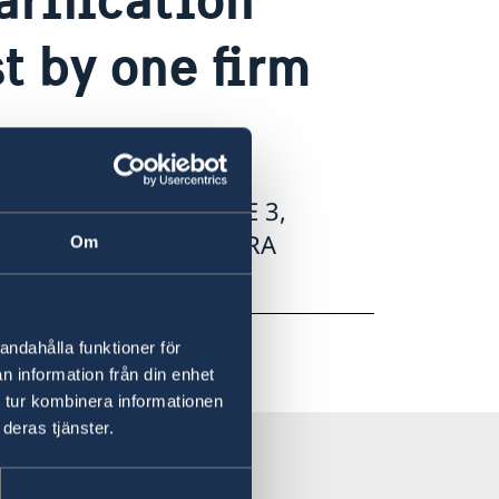
t by one firm
 IN ALBANIA, PHASE 3,
0. UM2023/30292/TIRA
Om
andahålla funktioner för
n information från din enhet
 tur kombinera informationen
deras tjänster.