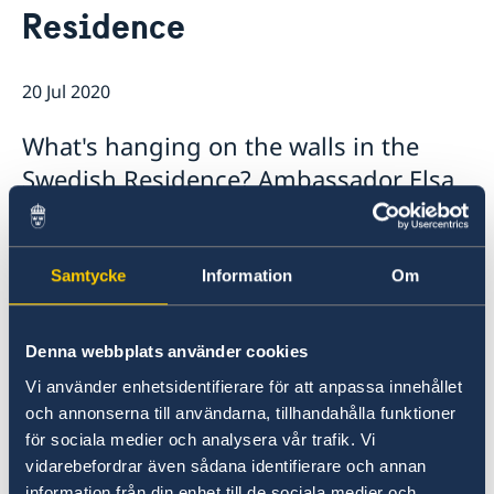
Residence
Ambassador
Current
Data protection policy for missions abroad
News
20 Jul 2020
Notice of contracts procured from Challenge Fund
Calendar
under EU4Innovation project
What's hanging on the walls in the
Swedish Residence? Ambassador Elsa
Håstad meets the Albanian artist Genti
Korini to discuss and show the new,
Swedish art that just arrived to Tirana.
Samtycke
Information
Om
The pieces are made by Swedish
artists and selected by
Denna webbplats använder cookies
Statenskonstråd - an agency that
Vi använder enhetsidentifierare för att anpassa innehållet
selects art for all public spaces in
och annonserna till användarna, tillhandahålla funktioner
Sweden.
för sociala medier och analysera vår trafik. Vi
vidarebefordrar även sådana identifierare och annan
information från din enhet till de sociala medier och