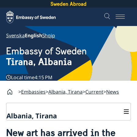
Sweden Abroad
Svenska
English
Shqip
Embassy of Sweden
Tirana, Albania
Local time
4:15 PM
Embassies
Albania, Tirana
Current
News
Albania, Tirana
Contact
New art has arrived in the
About us