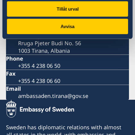
Visiting address
Tillåt urval
Pjeter Budi No. 56
Tirana
Avvisa
Postal address
Embassy of Sweden
Rruga Pjeter Budi No. 56
1003 Tirana, Albania
Phone
+355 4 238 06 50
Fax
+355 4 238 06 60
Email
ambassaden.tirana@gov.se
Sweden has diplomatic relations with almost
all states in the world, with embassies and