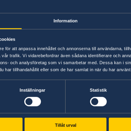
Information
cookies
e för att anpassa innehållet och annonserna till användarna, tillh
vår trafik. Vi vidarebefordrar även sådana identifierare och anna
nnons- och analysföretag som vi samarbetar med. Dessa kan i sin
har tillhandahållit eller som de har samlat in när du har använt 
Photo: Brikenda Xhemajli
Inställningar
Statistik
In march H&M finally opened in Tirana at TEG 
with her colleagues were happy to be a part of 
Changing fashion is a part of their journey with
fashion. Let’s change fashion together!
Tillåt urval