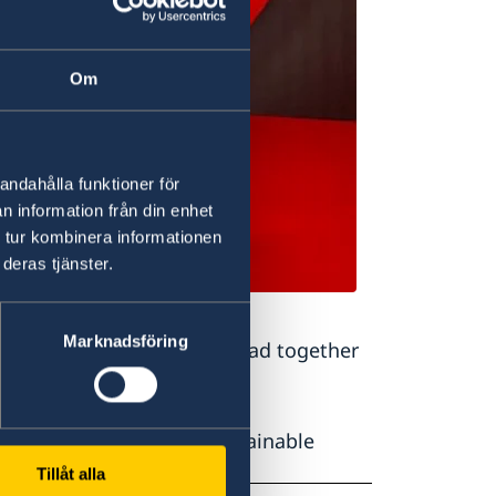
Om
andahålla funktioner för
n information från din enhet
 tur kombinera informationen
deras tjänster.
Marknadsföring
mall. Ambassador Elsa Håstad together
the opening.
 innovative, clean and sustainable
Tillåt alla