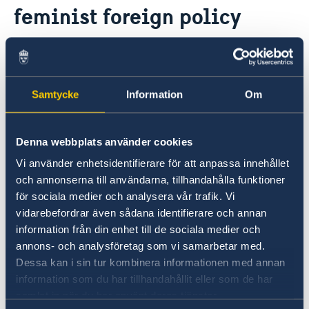
feminist foreign policy
Ambassador
Current
Data protection policy for missions abroad
News
24 Aug 2018
Notice of contracts procured from Challenge Fund
Calendar
under EU4Innovation project
In October 2014, Sweden became the
Samtycke
Information
Om
first country in the world to launch a
feminist foreign policy. This means
Denna webbplats använder cookies
applying a systematic gender equality
Vi använder enhetsidentifierare för att anpassa innehållet
perspective throughout the whole
och annonserna till användarna, tillhandahålla funktioner
foreign policy agenda. This handbook
för sociala medier och analysera vår trafik. Vi
should be a resource for international
vidarebefordrar även sådana identifierare och annan
information från din enhet till de sociala medier och
work relating to gender equality and
annons- och analysföretag som vi samarbetar med.
all women’s and girls’ full enjoyment of
Dessa kan i sin tur kombinera informationen med annan
human rights.
information som du har tillhandahållit eller som de har
samlat in när du har använt deras tjänster.