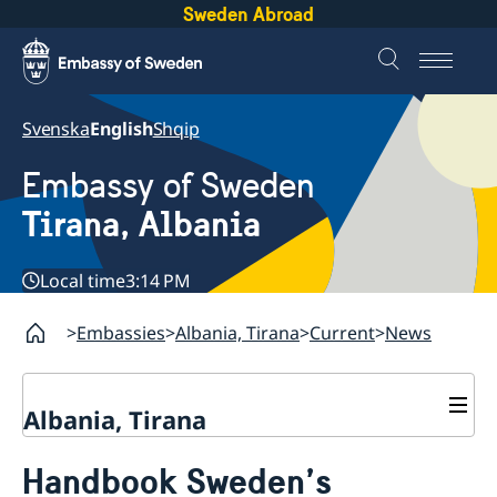
Sweden Abroad
Svenska
English
Shqip
Embassy of Sweden
Tirana, Albania
Local time
3:14 PM
Embassies
Albania, Tirana
Current
News
Albania, Tirana
Contact
Handbook Sweden’s
About us