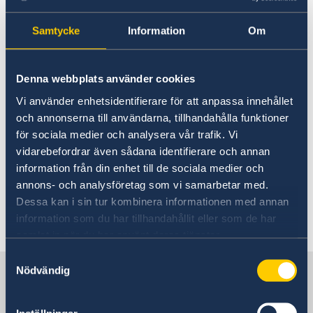
expeditions hours
Ambassador
Current
Samtycke
Information
Om
Data protection policy for missions abroad
News
13 Feb 2020
Notice of contracts procured from Challenge Fund
Calendar
under EU4Innovation project
Denna webbplats använder cookies
Starting from 17 February 2020 the
Vi använder enhetsidentifierare för att anpassa innehållet
new Embassy´s expeditions hours are
och annonserna till användarna, tillhandahålla funktioner
Monday to Friday 09 -11.
för sociala medier och analysera vår trafik. Vi
vidarebefordrar även sådana identifierare och annan
Other times after agreement. Welcome!
information från din enhet till de sociala medier och
See
public holidays
annons- och analysföretag som vi samarbetar med.
Dessa kan i sin tur kombinera informationen med annan
information som du har tillhandahållit eller som de har
Last updated 13 Feb 2020, 10.22 AM
samlat in när du har använt deras tjänster.
Samtyckesval
Sweden in Albania
Nödvändig