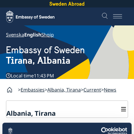
Sweden Abroad
Svenska
English
Shqip
Embassy of Sweden
Tirana, Albania
Local time
11:43 PM
Embassies
Albania, Tirana
Current
News
Albania, Tirana
Contact
Change of the Embassy´s
About us