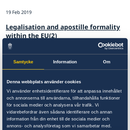
Ambassador
Current
19 Feb 2019
News
Notice of contracts procured from Challenge Fund
Calendar
Legalisation and apostille formality
under EU4Innovation project
Data protection policy for missions abroad
within the EU(2)
12 Feb 2019
Samtycke
Information
Om
Conference on labour rights in
administrative court proceedings in
Albania
Denna webbplats använder cookies
Vi använder enhetsidentifierare för att anpassa innehållet
06 Feb 2019
och annonserna till användarna, tillhandahålla funktioner
för sociala medier och analysera vår trafik. Vi
Awareness raising activity against
vidarebefordrar även sådana identifierare och annan
information från din enhet till de sociala medier och
domestic violence in Velipoja
annons- och analysföretag som vi samarbetar med.