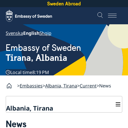
Sweden Abroad
Svenska
English
Shqip
Embassy of Sweden
Tirana, Albania
Local time
8:19 PM
Embassies
Albania, Tirana
Current
News
Albania, Tirana
Contact
News
About us