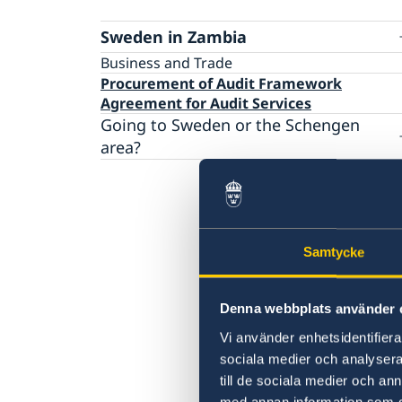
Sweden in Zambia
Business and Trade
Procurement of Audit Framework
Agreement for Audit Services
Going to Sweden or the Schengen
area?
If you want to visit Sweden or the
Schengen area you may need a visa
Information about Schengen visas
Moving to someone in Sweden
Working in Sweden
Studying in Sweden
Samtycke
Processing of personal data
Denna webbplats använder 
Vi använder enhetsidentifierar
sociala medier och analysera 
till de sociala medier och a
med annan information som du 