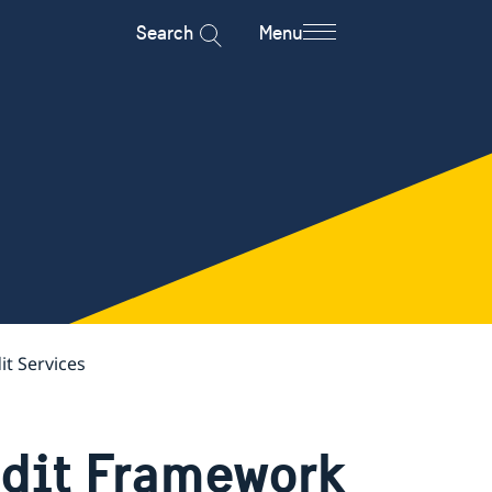
Search
Menu
t Services
udit Framework