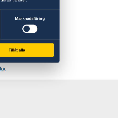
greements 2002.pdf
Marknadsföring
ed.docx
Tillåt alla
er.pdf
doc