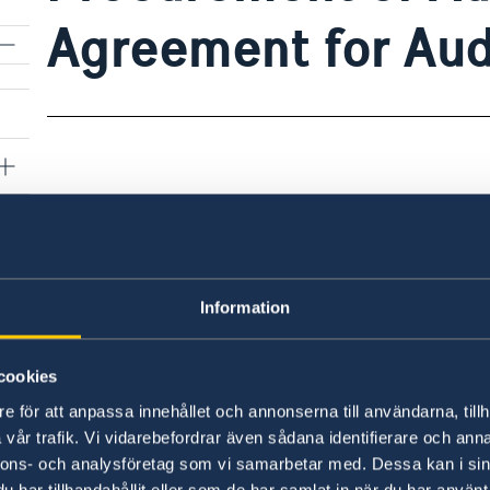
Agreement for Aud
Questions and Answers
Q&A Procurement.docx
Information
Tender Dossier
cookies
Invitation to Tender.pdf
e för att anpassa innehållet och annonserna till användarna, tillh
Appendix 1 Terms of Reference.pdf
vår trafik. Vi vidarebefordrar även sådana identifierare och anna
nnons- och analysföretag som vi samarbetar med. Dessa kan i sin
Appendix 2 Draft Framework Agreement.pdf
har tillhandahållit eller som de har samlat in när du har använt 