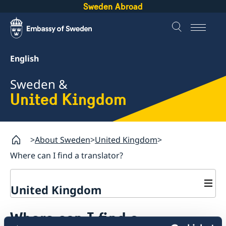
Sweden Abroad
English
Sweden &
United Kingdom
About Sweden
United Kingdom
Where can I find a translator?
United Kingdom
Anglo-Swedish Literary Foundation
Where can I find a
Going to Sweden from the United