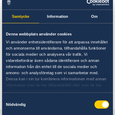
Kingdom?
translator?
Travel to Sweden from the United Kingdom
Travelling to Sweden as a British citizen
Samtycke
Information
Om
For examples of translators and interpreters
Moving to Sweden from the United Kingdom
please see
document at this link
. The
Working in Sweden as a British citizen
Study in Sweden as a British citizen
information is supplied by the translators and
Denna webbplats använder cookies
Apply for a Schengen Visa
companies. Please contact the individual
Vi använder enhetsidentifierare för att anpassa innehållet
translator or interpreter directly for details. The
och annonserna till användarna, tillhandahålla funktioner
Embassy cannot accept responsibility for
för sociala medier och analysera vår trafik. Vi
interpreters, translators, companies or
vidarebefordrar även sådana identifierare och annan
individual translations.
information från din enhet till de sociala medier och
annons- och analysföretag som vi samarbetar med.
The Embassy does not offer translation
Dessa kan i sin tur kombinera informationen med annan
services.
information som du har tillhandahållit eller som de har
samlat in när du har använt deras tjänster.
Last updated 01 Nov 2017, 3.00 PM
Samtyckesval
Nödvändig