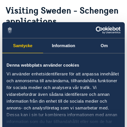
Going to Sweden?
Visiting Sweden - Schengen
Visiting Sweden
applications
Moving to someone in Sweden
Working in Sweden
Studying in Sweden
Schengen visa applications for travel
to Sweden are handled by the
Samtycke
Information
Om
Embassy of Germany in Dushanbe.
Denna webbplats använder cookies
Embassy of Germany
Vi använder enhetsidentifierare för att anpassa innehållet
Ul. Somoni 59/1
och annonserna till användarna, tillhandahålla funktioner
764064 Dushanbe
för sociala medier och analysera vår trafik. Vi
Tel: (+992) 43-377-3000
vidarebefordrar även sådana identifierare och annan
Fax: (+992) 43-377-3080, (+992) 43-377-3082
information från din enhet till de sociala medier och
E-mail (general)
annons- och analysföretag som vi samarbetar med.
E-mail (consular and visa office)
Dessa kan i sin tur kombinera informationen med annan
information som du har tillhandahållit eller som de har
Embassy of Germany web site