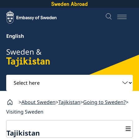
Sweden Abroad
English
Sweden &
Tajikistan
Select
here
About Sweden
Tajikistan
Going to Sweden?
Visiting Sweden
Tajikistan